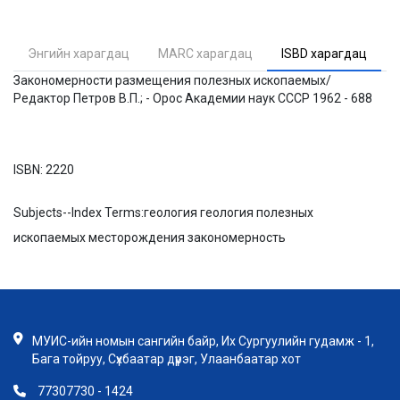
Энгийн харагдац
MARC харагдац
ISBD харагдац
Закономерности размещения полезных ископаемых/
Редактор Петров В.П.; - Орос Академии наук СССР 1962 - 688
ISBN:
2220
Subjects--Index Terms:
геология геология полезных
ископаемых месторождения закономерность
МУИС-ийн номын сангийн байр, Их Сургуулийн гудамж - 1,
Бага тойруу, Сүхбаатар дүүрэг, Улаанбаатар хот
77307730 - 1424