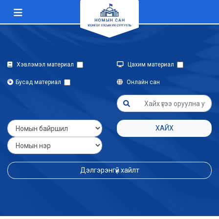
Хэвлэмэл материал
Цахим материал
Бусад материал
Онлайн сан
ХАЙХ
Дэлгэрэнгүй хайлт