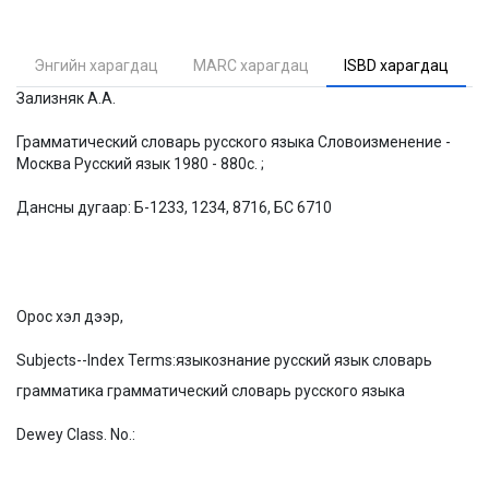
Энгийн харагдац
MARC харагдац
ISBD харагдац
Зализняк А.А.
Грамматический словарь русского языка Словоизменение -
Москва Русский язык 1980 - 880с. ;
Дансны дугаар: Б-1233, 1234, 8716, БС 6710
Орос хэл дээр,
Subjects--Index Terms:
языкознание русский язык словарь
грамматика грамматический словарь русского языка
Dewey Class. No.: