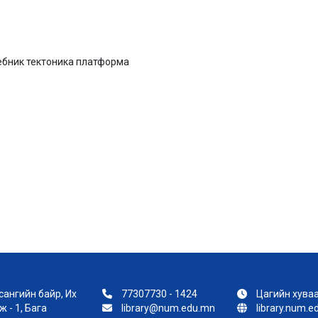
ебник тектоника платформа
ангийн байр, Их
77307730 - 1424
Цагийн хуваа
 - 1, Бага
library@num.edu.mn
library.num.