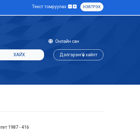
Текст томруулах:
НЭВТРЭХ
Онлайн сан
ХАЙХ
Дэлгэрэнгүй хайлт
ет 1987 - 416