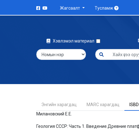
Жагсаалт
Тусламж
Хэвлэмэл материал
Энгийн харагдац
MARC харагдац
ISBD
Милановский Е.Е.
Геология СССР: Часть 1. Введение.Древние плат