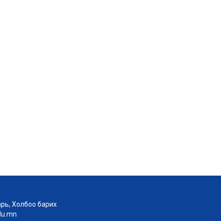
рь, Холбоо барих
edu.mn