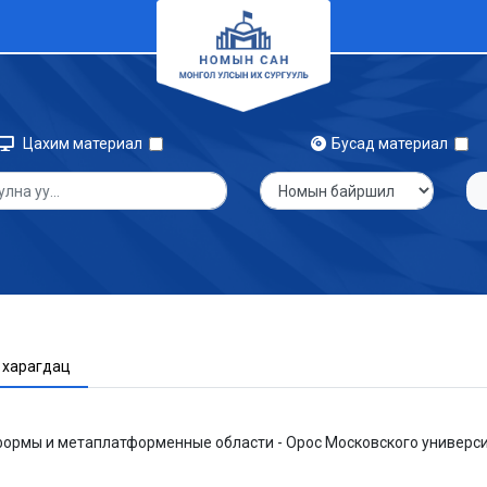
Цахим материал
Бусад материал
 харагдац
формы и метаплатформенные области - Орос Московского университ