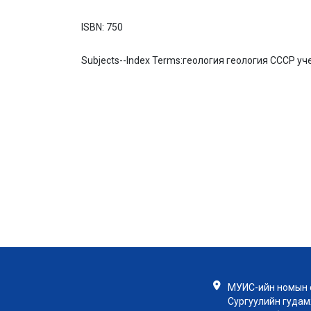
ISBN:
750
Subjects--Index Terms:
геология геология СССР уч
МУИС-ийн номын с
Сургуулийн гудамж