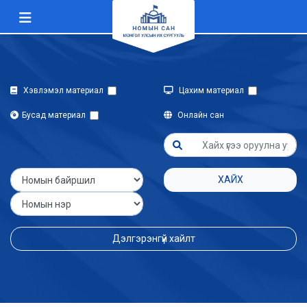
Хэвлэмэл материал
Цахим материал
Бусад материал
Онлайн сан
ХАЙХ
Дэлгэрэнгүй хайлт