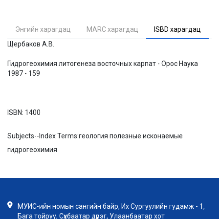
Энгийн харагдац
MARC харагдац
ISBD харагдац
Щербаков А.В.
Гидрогеохимия литогенеза восточных карпат - Орос Наука
1987 - 159
ISBN:
1400
Subjects--Index Terms:
геология полезные исконаемые
гидрогеохимия
МУИС-ийн номын сангийн байр, Их Сургуулийн гудамж - 1,
Бага тойруу, Сүхбаатар дүүрэг, Улаанбаатар хот