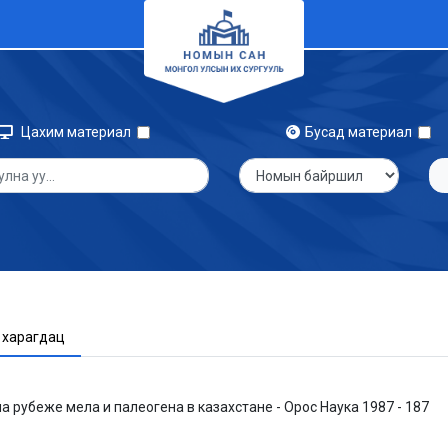
Цахим материал
Бусад материал
 харагдац
 рубеже мела и палеогена в казахстане - Орос Наука 1987 - 187