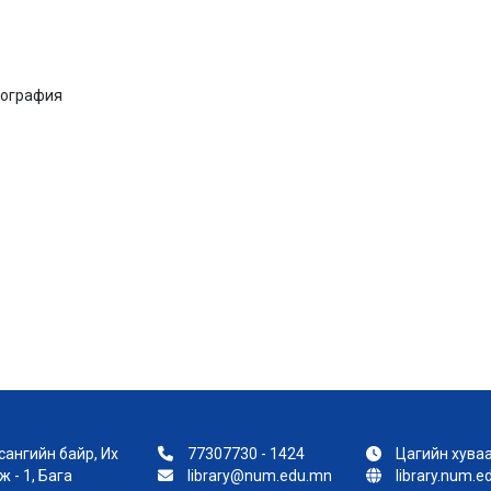
рография
ангийн байр, Их
77307730 - 1424
Цагийн хуваа
 - 1, Бага
library@num.edu.mn
library.num.