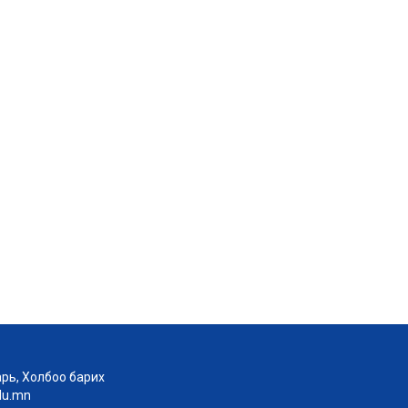
рь, Холбоо барих
edu.mn