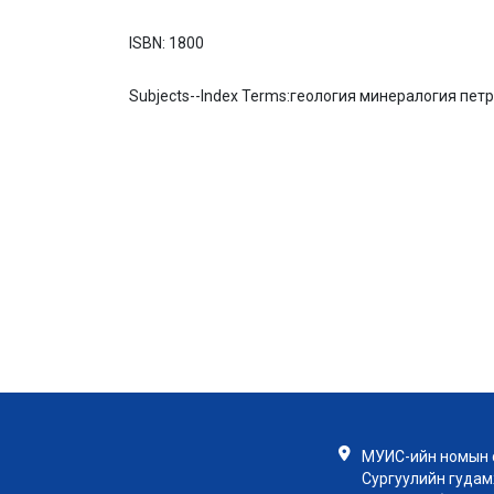
ISBN:
1800
Subjects--Index Terms:
геология минералогия пет
МУИС-ийн номын с
Сургуулийн гудамж