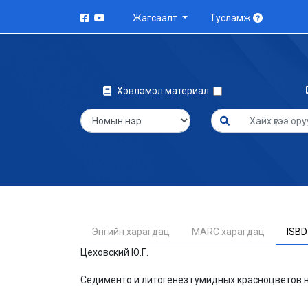
Жагсаалт
Тусламж
Хэвлэмэл материал
Энгийн харагдац
MARC харагдац
ISBD
Цеховский Ю.Г.
Седименто и литогенез гумидных красноцветов на