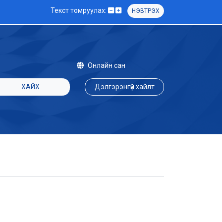
Текст томруулах:
НЭВТРЭХ
Онлайн сан
ХАЙХ
Дэлгэрэнгүй хайлт