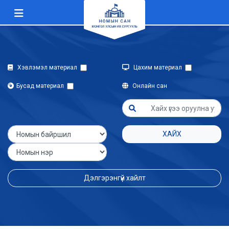
Хэвлэмэл материал
Цахим материал
Бусад материал
Онлайн сан
ХАЙХ
Дэлгэрэнгүй хайлт