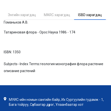
Энгийн харагдац
MARC харагдац
ISBD харагдац
Гоманьков А.В.
Татариновая флора - Орос Наука 1986 - 174
ISBN:
1350
Subjects--Index Terms:
геология монография флора растение
описание растений
МУИС-ийн номын сангийн байр, Их Сургуулийн гудамж - 1,
Бага тойруу, Сүхбаатар дүүрэг, Улаанбаатар хот