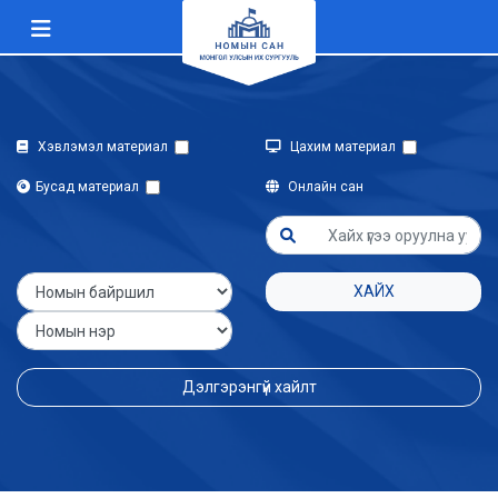
Хэвлэмэл материал
Цахим материал
Бусад материал
Онлайн сан
ХАЙХ
Дэлгэрэнгүй хайлт