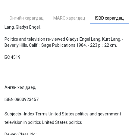
Энгийн харагдац
MARC харагдац
ISBD харагдац
Lang, Gladys Engel.
Politics and television re-viewed Gladys Engel Lang, Kurt Lang. -
Beverly Hills, Calif. : Sage Publications 1984. - 223 p. ; 22 cm.
БС 4519
Англи хэл дээр,
ISBN:
0803923457
Subjects--Index Terms:
United States politics and government
television in politics United States politics
Dewey Class. No.: