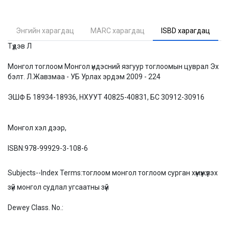
Энгийн харагдац
MARC харагдац
ISBD харагдац
Түдэв Л
Монгол тоглоом Монгол үндэсний язгуур тоглоомын цуврал Эх
бэлт. Л.Жавзмаа - УБ Урлах эрдэм 2009 - 224
ЭШФ Б 18934-18936, НХУУТ 40825-40831, БС 30912-30916
Монгол хэл дээр,
ISBN:
978-99929-3-108-6
Subjects--Index Terms:
тоглоом монгол тоглоом сурган хүмүүжүүлэх
зүй монгол судлал угсаатны зүй
Dewey Class. No.: