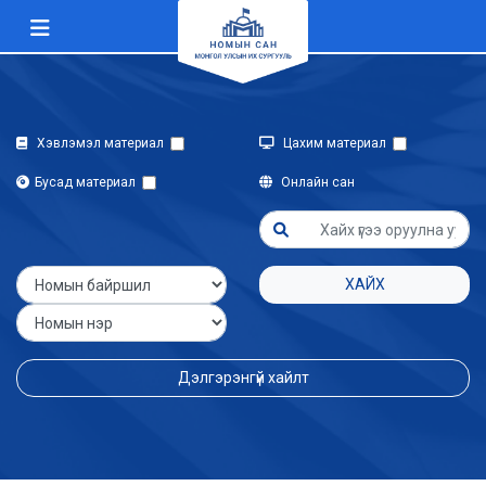
Хэвлэмэл материал
Цахим материал
Бусад материал
Онлайн сан
ХАЙХ
Дэлгэрэнгүй хайлт