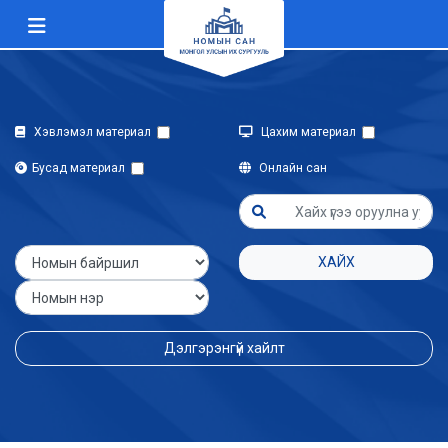
Хэвлэмэл материал
Цахим материал
Бусад материал
Онлайн сан
ХАЙХ
Дэлгэрэнгүй хайлт