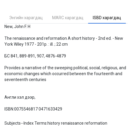
Энгийн харагдац
MARC харагдац
ISBD харагдац
New, John F. H
The renaissance and reformation A short history - 2nd ed. - New
York Wiley 1977 - 201p. : ill. ; 22 cm
БС 841, 889-891, 907, 4876-4879
Provides a narrative of the sweeping political, social, religious, and
economic changes which occurred between the fourteenth and
seventeenth centuries
Англи хэл дээр,
ISBN:
0075546817 0471633429
Subjects--Index Terms:
history renaissance reformation