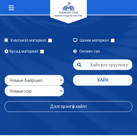
Хэвлэмэл материал
Цахим материал
Бусад материал
Онлайн сан
ХАЙХ
Дэлгэрэнгүй хайлт