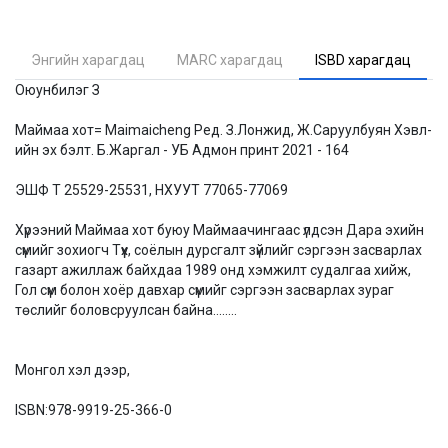
Энгийн харагдац
MARC харагдац
ISBD харагдац
Оюунбилэг З
Маймаа хот= Maimaicheng Ред. З.Лонжид, Ж.Саруулбуян Хэвл-
ийн эх бэлт. Б.Жаргал - УБ Адмон принт 2021 - 164
ЭШФ Т 25529-25531, НХУУТ 77065-77069
Хүрээний Маймаа хот буюу Маймаачингаас үлдсэн Дара эхийн
сүмийг зохиогч Түүх, соёлын дурсгалт зүйлийг сэргээн засварлах
газарт ажиллаж байхдаа 1989 онд хэмжилт судалгаа хийж,
Гол сүм болон хоёр давхар сүмийг сэргээн засварлах зураг
төслийг боловсруулсан байна........
Монгол хэл дээр,
ISBN:
978-9919-25-366-0