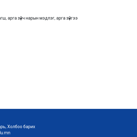
 арга зүйч нарын мэдлэг, арга зүйгээ
рь, Холбоо барих
edu.mn