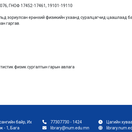
076, ГНОФ 17452-17461, 19101-19110
льд зориулсан ерөнхий физикийн ухаанд суралцагчид цаашлаад багш,
лан гаргав.
тистик физик сургалтын гарын авлага
ангийн байр, Их
77307730 - 1424
Цагийн хуваа
 - 1, Бага
library@num.edu.mn
library.num.