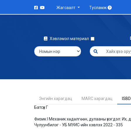
Жагсаалт
Тусламж
Хэвлэмэл материал
Энгийн харагдац
MARC харагдац
ISBD
Батсүх Г
Физик I Механик хөдөлгөөн, дулааны үзэгдэл: Их, 
Чулуунбилэг - УБ МУИС-ийн хэвлэх 2022 - 335