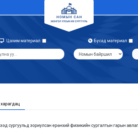
Цахим материал
Бусад материал
 харагдац
дээд сургуульд зориулсан ерөнхий физикийн сургалтын гарын авлага 