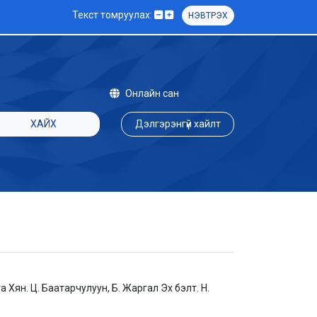
Текст томруулах:
НЭВТРЭХ
Онлайн сан
ХАЙХ
Дэлгэрэнгүй хайлт
Хян. Ц. Баатарчулуун, Б. Жаргал Эх бэлт. Н.