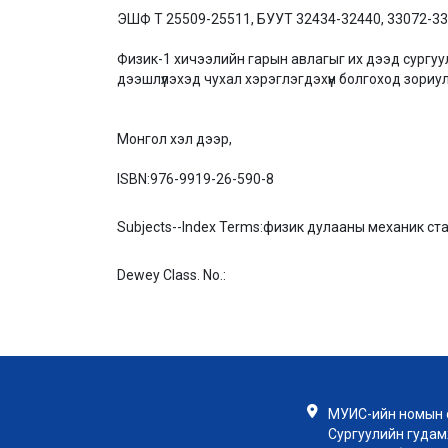
ЭШФ Т 25509-25511, БУУТ 32434-32440, 33072-33
Физик-1 хичээлийн гарын авлагыг их дээд сургуу
дээшлүүлэхэд чухал хэрэглэгдэхүүн болгоход зориу
Монгол хэл дээр,
ISBN:
976-9919-26-590-8
Subjects--Index Terms:
физик дулааны механик ста
Dewey Class. No.:
МУИС-ийн номын с
Сургуулийн гудамж