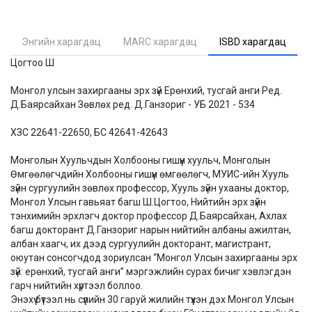
Энгийн харагдац
MARC харагдац
ISBD харагдац
Цогтоо Ш
Монгол улсын захиргааны эрх зүй Ерөнхий, тусгай анги Ред.
Д.Баярсайхан Зөвлөх ред. Д.Ганзориг - УБ 2021 - 534
ХЗС 22641-22650, БС 42641-42643
Монголын Хуульчдын Холбооны гишүүн хуульч, Монголын
Өмгөөлөгчдийн Холбооны гишүүн өмгөөлөгч, МУИС-ийн Хууль
зүйн сургуулийн зөвлөх профессор, Хууль зүйн ухааны доктор,
Монгол Улсын гавьяат багш Ш.Цогтоо, Нийтийн эрх зүйн
тэнхимийн эрхлэгч доктор профессор Д.Баярсайхан, Ахлах
багш докторант Д.Ганзориг нарын нийтийн албаны ажилтан,
албан хаагч, их дээд сургуулийн докторант, магистрант,
оюутан сонсогчдод зориулсан “Монгол Улсын захиргааны эрх
зүй: ерөнхий, тусгай анги” мэргэжлийн сурах бичиг хэвлэгдэн
гарч нийтийн хүртээл боллоо.
Энэхүү бүтээл нь сүүлийн 30 гаруй жилийн түүхэн дэх Монгол Улсын