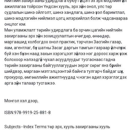
нийтийн захиргааны удирдлага буюу Гүйцэтгэх эрх мэдлийн үйл
ажиллагаа тойрсон Үндсэн хууль, эрх зүйн онол, улс төр
судлалын шинэ ойлголт, шинэ хандлага, шинэ үзэл баримтлал,
шинэ мэдлэгийн нийлмэл цогц илэрхийлэл болж чадсанаараа
онцлог юм.
Мөн уламжлалт төрийн удирдлага ба орчин цагийн нийтийн
захиргааны эрх зүйн зохицуулалтын өчигдөр, өнөөдөр,
маргаашид холбогдох онол практик, тэрчлэн Засгийн газар,
яам, агентлаг, бүх шатны Засаг даргын тамгын газраар үйлчлүүлж
буй хэн бүхэн наад захын хэрэгцээт зүйлээ нэг дороос харж үзэж
болохоор нэлээдгүй чухал асуудлуудыг тусгаснаас гадна
төрийн захиргааны байгууллагуудын эерэг сөрөг янз бүрийн
шийдвэр, маргаан мэтгэлцээнтэй байнга тулгарч байдаг шүүх,
прокурор, өмгөөллийн ажилтнуудад ч нэгэн адил хэрэглэгдэх
арга зүйн талаар тусгажээ.
Монгол хэл дээр,
ISBN:
978-9919-25-881-8
Subjects--Index Terms:
төр эрх, хууль захиргааны хууль