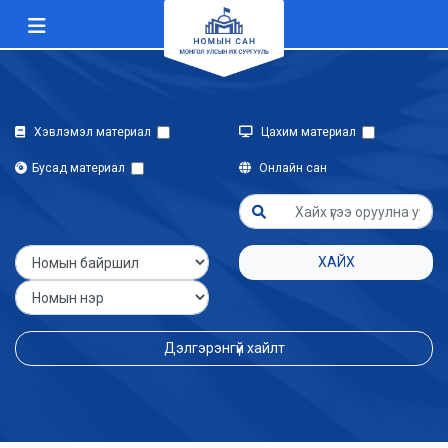
Хэвлэмэл материал
Цахим материал
Бусад материал
Онлайн сан
ХАЙХ
Дэлгэрэнгүй хайлт