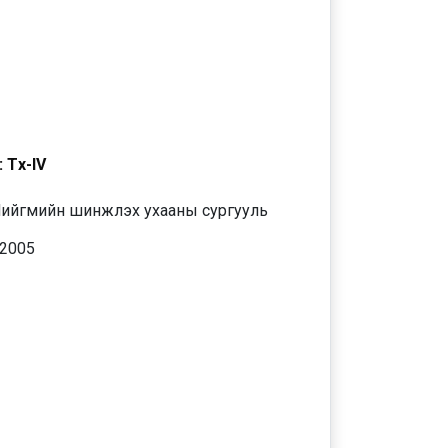
үүх-IV
ийгмийн шинжлэх ухааны сургууль
 2005