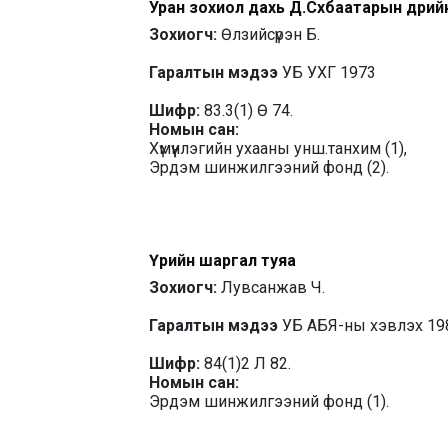
Уран зохиол дахь Д.Сүхбаатарын дүрий
Зохиогч:
Өлзийсүрэн Б.
Гаралтын мэдээ
УБ УХГ 1973
Шифр:
83.3(1) Ө 74.
Номын сан:
Хүмүүнлэгийн ухааны унш.танхим (1),
Эрдэм шинжилгээний фонд (2).
Үүрийн шаргал туяа
Зохиогч:
Лувсанжав Ч.
Гаралтын мэдээ
УБ АБЯ-ны хэвлэх 19
Шифр:
84(1)2 Л 82.
Номын сан:
Эрдэм шинжилгээний фонд (1).