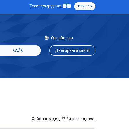
Текст томруулах:
НЭВТРЭХ
Онлайн сан
ХАЙХ
Дэлгэрэнгүй хайлт
Хайлтын үр дүнд 72 бичлэг олдлоо.