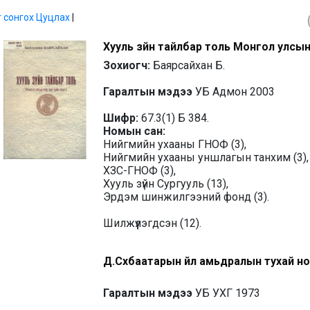
г сонгох
Цуцлах
|
Хууль зүйн тайлбар толь Монгол улсын тө
Зохиогч:
Баярсайхан Б.
Гаралтын мэдээ
УБ Адмон 2003
Шифр:
67.3(1) Б 384.
Номын сан:
Нийгмийн ухааны ГНОФ (3),
Нийгмийн ухааны уншлагын танхим (3),
ХЗС-ГНОФ (3),
Хууль зүйн Сургууль (13),
Эрдэм шинжилгээний фонд (3).
Шилжүүлэгдсэн (12).
Д.Сүхбаатарын үйл амьдралын тухай но
Гаралтын мэдээ
УБ УХГ 1973