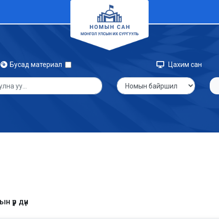
Бусад материал
Цахим сан
н үр дүн