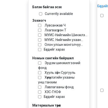
Бүгдий
Бэлэн байгаа эсэх
Currently available
Зохиогч
Лувсанжав Ч
Лхагвасүрэн Т
МУИС-Нийгмийн Шинжлэ...
МУИС. Нийгмийн ухаан...
Олон улсын монголчуу...
Бүгдийг харах
Номын сангийн байршил
Эрдэм шинжилгээний
фонд
Хууль зүйн Сургууль
Хүмүүнлэгийн ухааны
унш.танхим
Лавлагааны фонд
ХЗС-ГНОФ
Бүгдийг харах
Материалын төрөл