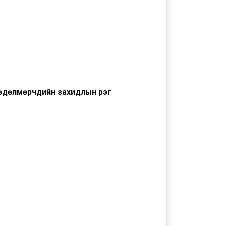
өдөлмөрчдийн захидлын үүрэг