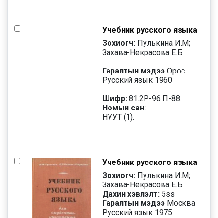
Учебник русского языка
Зохиогч:
Пулькина И.М;
Захава-Некрасова Е.Б.
Гаралтын мэдээ
Орос
Русский язык 1960
Шифр:
81.2Р-96 П-88.
Номын сан:
НУУТ (1).
Учебник русского языка
Зохиогч:
Пулькина И.М;
Захава-Некрасова Е.Б.
Дахин хэвлэлт:
5
ss
Гаралтын мэдээ
Москва
Русский язык 1975