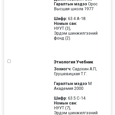
Гаралтын мэдээ
Орос
Высшая школа 1977
Шифр:
63.4 А-18.
Номын сан:
НУУТ (3),
Эрдэм шинжилгээний
фонд (2).
Этнология Учебник
Зохиогч:
Садохин А.П;
Грушевицкая Т.Г.
Гаралтын мэдээ
М
Академия 2000
Шифр:
63.5 С-14.
Номын сан:
НУУТ (7),
Эрдэм шинжилгээний