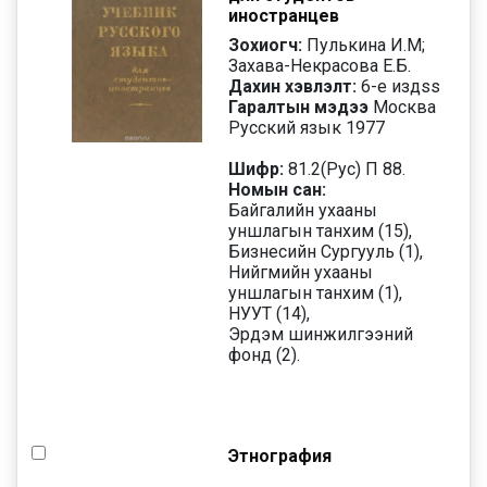
иностранцев
Зохиогч:
Пулькина И.М;
Захава-Некрасова Е.Б.
Дахин хэвлэлт:
6-е изд
ss
Гаралтын мэдээ
Москва
Русский язык 1977
Шифр:
81.2(Рус) П 88.
Номын сан:
Байгалийн ухааны
уншлагын танхим (15),
Бизнесийн Сургууль (1),
Нийгмийн ухааны
уншлагын танхим (1),
НУУТ (14),
Эрдэм шинжилгээний
фонд (2).
Этнография