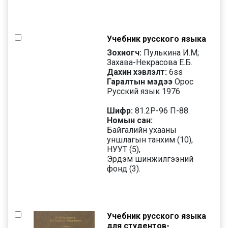
Учебник русского языка
Зохиогч:
Пулькина И.М;
Захава-Некрасова Е.Б.
Дахин хэвлэлт:
6
ss
Гаралтын мэдээ
Орос
Русский язык 1976
Шифр:
81.2Р-96 П-88.
Номын сан:
Байгалийн ухааны
уншлагын танхим (10),
НУУТ (5),
Эрдэм шинжилгээний
фонд (3).
Учебник русского языка
для студентов-