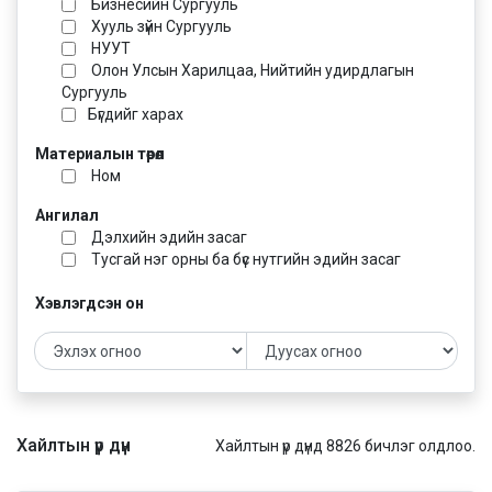
Бизнесийн Сургууль
Хууль зүйн Сургууль
НУУТ
Олон Улсын Харилцаа, Нийтийн удирдлагын
Сургууль
Бүгдийг харах
Материалын төрөл
Ном
Ангилал
Дэлхийн эдийн засаг
Тусгай нэг орны ба бүс нутгийн эдийн засаг
Хэвлэгдсэн он
Хайлтын үр дүн
Хайлтын үр дүнд 8826 бичлэг олдлоо.