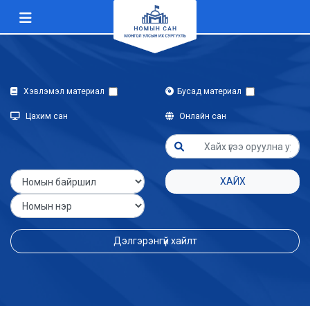
Хэвлэмэл материал
Бусад материал
Цахим сан
Онлайн сан
ХАЙХ
Дэлгэрэнгүй хайлт