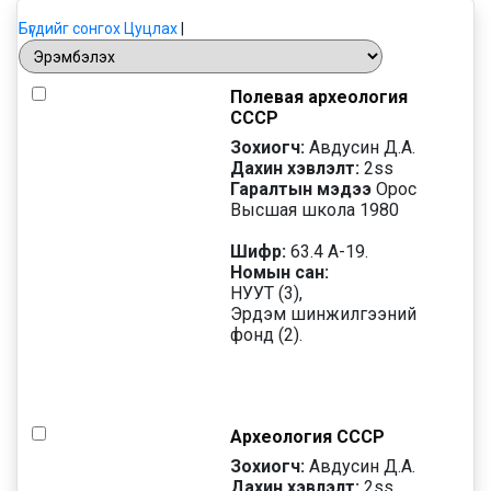
Бүгдийг сонгох
Цуцлах
|
Полевая археология
СССР
Зохиогч:
Авдусин Д.А.
Дахин хэвлэлт:
2
ss
Гаралтын мэдээ
Орос
Высшая школа 1980
Шифр:
63.4 А-19.
Номын сан:
НУУТ (3),
Эрдэм шинжилгээний
фонд (2).
Археология СССР
Зохиогч:
Авдусин Д.А.
Дахин хэвлэлт:
2
ss