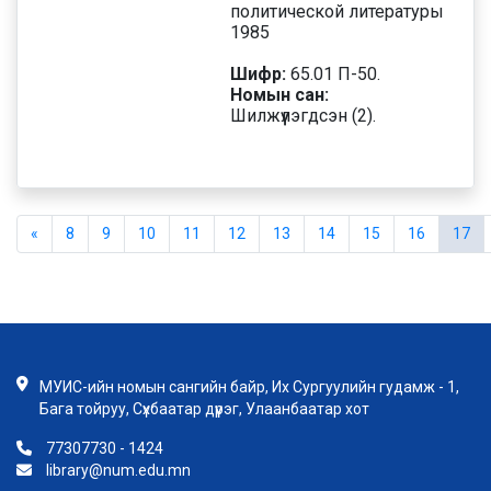
политической литературы
1985
Шифр:
65.01 П-50.
Номын сан:
Шилжүүлэгдсэн (2).
«
8
9
10
11
12
13
14
15
16
17
МУИС-ийн номын сангийн байр, Их Сургуулийн гудамж - 1,
Бага тойруу, Сүхбаатар дүүрэг, Улаанбаатар хот
77307730 - 1424
library@num.edu.mn