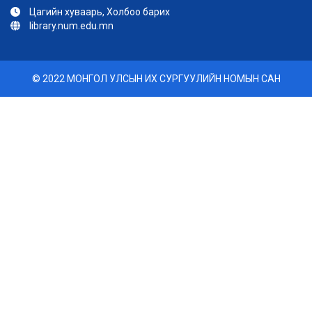
Цагийн хуваарь, Холбоо барих
library.num.edu.mn
© 2022 МОНГОЛ УЛСЫН ИХ СУРГУУЛИЙН НОМЫН САН