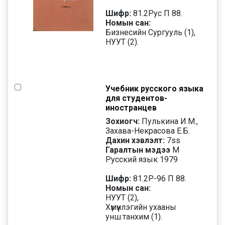
Шифр:
81.2Рус П 88.
Номын сан:
Бизнесийн Сургууль (1),
НУУТ (2).
Учебник русского языка
для студентов-
иностранцев
Зохиогч:
Пулькина И.М.,
Захава-Некрасова Е.Б.
Дахин хэвлэлт:
7
ss
Гаралтын мэдээ
М
Русский язык 1979
Шифр:
81.2Р-96 П 88.
Номын сан:
НУУТ (2),
Хүмүүнлэгийн ухааны
унш.танхим (1).