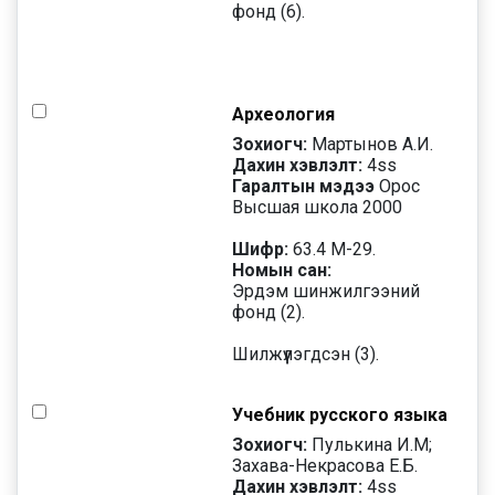
фонд (6).
Археология
Зохиогч:
Мартынов А.И.
Дахин хэвлэлт:
4
ss
Гаралтын мэдээ
Орос
Высшая школа 2000
Шифр:
63.4 М-29.
Номын сан:
Эрдэм шинжилгээний
фонд (2).
Шилжүүлэгдсэн (3).
Учебник русского языка
Зохиогч:
Пулькина И.М;
Захава-Некрасова Е.Б.
Дахин хэвлэлт:
4
ss