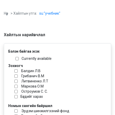
Нүүр
> Хайлтын утга:
su:"учебник"
Хайлтын нарийвчлал
Бэлэн байгаа эсэх
Currently available
Зохиогч
Балдин Л.В
Грибанич В.М
Литвиненко Л.Т
Маркова О.М
Остроумов С. С.
Бүгдийг харах
Номын сангийн байршил
Эрдэм шинжилгээний фонд