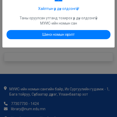
Хайлтын үр дүн олдсонгүй!
Нүүр
> Хайлтын утга:
su:"сурган хүмүүжүүлэх зүй"
Таны оруулсан утганд тохирох үр дүн олдсонгүй
МУИС-ийн номын сан
Шинэ номын хүсэлт
Хайлтын үр дүн
МУИС-ийн номын сангийн байр, Их Сургуулийн гудамж - 1,
Бага тойруу, Сүхбаатар дүүрэг, Улаанбаатар хот
77307730 - 1424
library@num.edu.mn