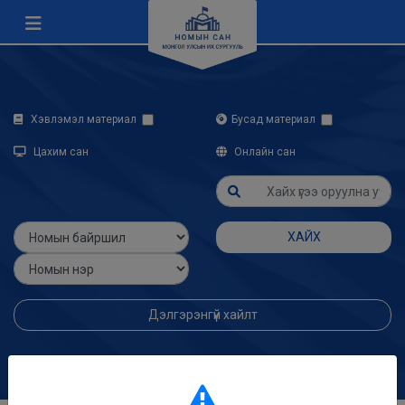
Хэвлэмэл материал
Бусад материал
Цахим сан
Онлайн сан
ХАЙХ
Дэлгэрэнгүй хайлт