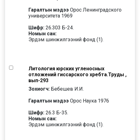
Гаралтын мэдээ
Орос Ленинградского
университета 1969
Шифр:
26.303 Б-24.
Номын сан:
Эрдэм шинжилгээний фонд (1).
Литология юрских угленосных
отложений гиссарского хребта.Труды ,
вып-293
Зохиогч:
Бебешев И.И.
Гаралтын мэдээ
Орос Наука 1976
Шифр:
26.3 Б-35.
Номын сан:
Эрдэм шинжилгээний фонд (1).