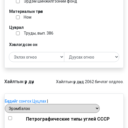
Эрдэм шинжилгээний фонд
Материалын төрөл
Ном
Цуврал
Труды, вып. 386
Хэвлэгдсэн он
Хайлтын үр дүн
Хайлтын үр дүнд 2062 бичлэг олдлоо.
Бүгдийг сонгох
Цуцлах
|
Петрографические типы углей СССР