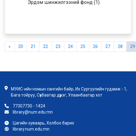
Эрдэм шинжилгээний фонд (1).
«
20
21
22
23
24
25
26
27
28
29
МУИС-ийн номын сангийн байр, Их Сургуулийн гудамж - 1,
Бага тойруу, Сүхбаатар дүүрэг, Улаанбаатар хот
77307730 - 1424
library@num.edu.mn
Цагийн хуваарь, Холбоо барих
library.num.edu.mn