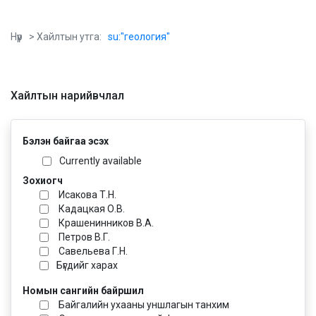
Нүүр
> Хайлтын утга:
su:"геология"
Хайлтын нарийвчлал
Бэлэн байгаа эсэх
Currently available
Зохиогч
Исакова Т.Н.
Кадацкая О.В.
Крашенинников В.А.
Петров В.Г.
Савельева Г.Н.
Бүгдийг харах
Номын сангийн байршил
Байгалийн ухааны уншлагын танхим