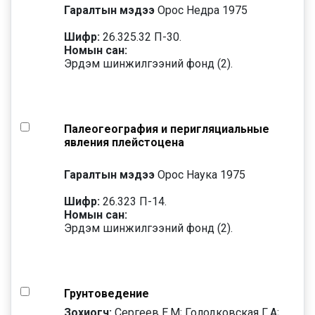
Гаралтын мэдээ
Орос Недра 1975
Шифр:
26.325.32 П-30.
Номын сан:
Эрдэм шинжилгээний фонд (2).
Палеогеография и перигляциальные
явления плейстоцена
Гаралтын мэдээ
Орос Наука 1975
Шифр:
26.323 П-14.
Номын сан:
Эрдэм шинжилгээний фонд (2).
Грунтоведение
Зохиогч:
Сергеев Е.М; Голодковская Г.А;