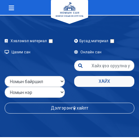
Хэвлэмэл материал
Бусад материал
Цахим сан
Онлайн сан
ХАЙХ
Дэлгэрэнгүй хайлт