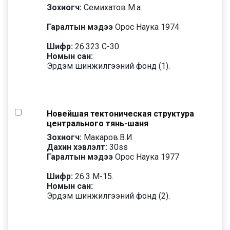
Зохиогч:
Семихатов М.а.
Гаралтын мэдээ
Орос Наука 1974
Шифр:
26.323 С-30.
Номын сан:
Эрдэм шинжилгээний фонд (1).
Новейшая тектоническая структура
центрального тянь-шаня
Зохиогч:
Макаров.В.И.
Дахин хэвлэлт:
30
ss
Гаралтын мэдээ
Орос Наука 1977
Шифр:
26.3 М-15.
Номын сан:
Эрдэм шинжилгээний фонд (2).