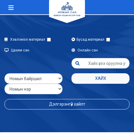
Хэвлэмэл материал
Бусад материал
Цахим сан
Онлайн сан
ХАЙХ
Дэлгэрэнгүй хайлт