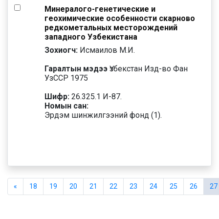
Минералого-генетические и
геохимические особенности скарново
редкометальных месторождений
западного Узбекистана
Зохиогч:
Исмаилов М.И.
Гаралтын мэдээ
Үзбекстан Изд-во Фан
УзССР 1975
Шифр:
26.325.1 И-87.
Номын сан:
Эрдэм шинжилгээний фонд (1).
«
18
19
20
21
22
23
24
25
26
27