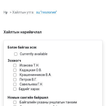
Нүүр
> Хайлтын утга:
su:"геология"
Хайлтын нарийвчлал
Бэлэн байгаа эсэх
Currently available
Зохиогч
Исакова Т.Н.
Кадацкая О.В.
Крашенинников В.А.
Петров В.Г.
Савельева Г.Н.
Бүгдийг харах
Номын сангийн байршил
Байгалийн ухааны уншлагын танхим