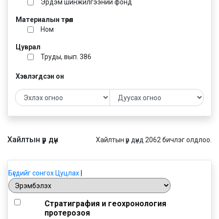
Эрдэм шинжилгээний фонд
Материалын төрөл
Ном
Цуврал
Труды, вып. 386
Хэвлэгдсэн он
Хайлтын үр дүн
Хайлтын үр дүнд 2062 бичлэг олдлоо.
Бүгдийг сонгох
Цуцлах
|
Стратиграфия и геохронология
протерозоя