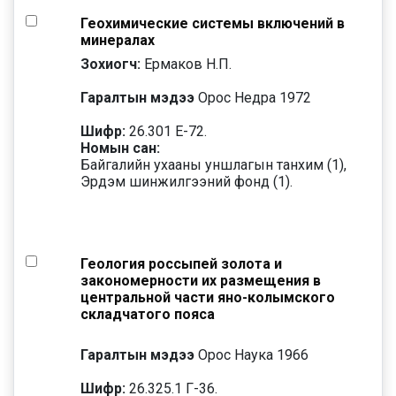
Геохимические системы включений в
минералах
Зохиогч:
Ермаков Н.П.
Гаралтын мэдээ
Орос Недра 1972
Шифр:
26.301 Е-72.
Номын сан:
Байгалийн ухааны уншлагын танхим (1),
Эрдэм шинжилгээний фонд (1).
Геология россыпей золота и
закономерности их размещения в
центральной части яно-колымского
складчатого пояса
Гаралтын мэдээ
Орос Наука 1966
Шифр:
26.325.1 Г-36.