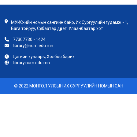
МУИС-ийн номын сангийн байр, Их Сургуулийн гудамж - 1,
Бага тойруу, Сүхбаатар дүүрэг, Улаанбаатар хот
77307730 - 1424
library@num.edu.mn
Цагийн хуваарь, Холбоо барих
library.num.edu.mn
© 2022 МОНГОЛ УЛСЫН ИХ СУРГУУЛИЙН НОМЫН САН