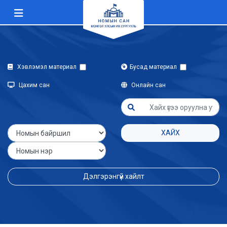
Хэвлэмэл материал
Бусад материал
Цахим сан
Онлайн сан
ХАЙХ
Дэлгэрэнгүй хайлт