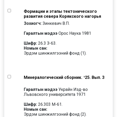
Формации и этапы тектонического
развития севера Корякского нагорья
Зохиогч:
Зинкевич В.П.
Гаралтын мэдээ
Орос Наука 1981
Шифр:
26.3 З-63.
Номын сан:
Эрдэм шинжилгээний фонд (1).
Минералогический сборник. ¹25. Вып. 3
Гаралтын мэдээ
Украйн Изд-во
Львовского университета 1971
Шифр:
26.303 М-61.
Номын сан:
Эрдэм шинжилгээний фонд (2).