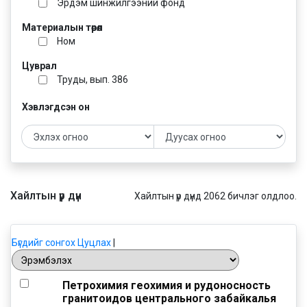
Эрдэм шинжилгээний фонд
Материалын төрөл
Ном
Цуврал
Труды, вып. 386
Хэвлэгдсэн он
Хайлтын үр дүн
Хайлтын үр дүнд 2062 бичлэг олдлоо.
Бүгдийг сонгох
Цуцлах
|
Петрохимия геохимия и рудоносность
гранитоидов центрального забайкалья