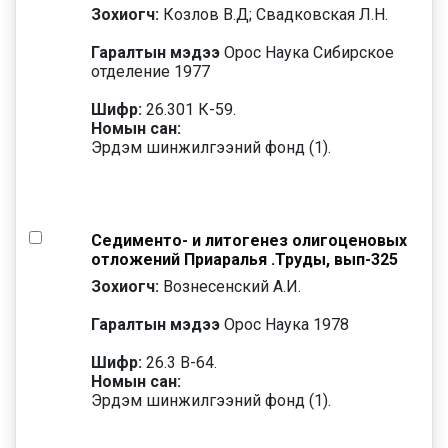
Зохиогч:
Козлов В.Д; Свадковская Л.Н.
Гаралтын мэдээ
Орос Наука Сибирское
отделение 1977
Шифр:
26.301 К-59.
Номын сан:
Эрдэм шинжилгээний фонд (1).
Седименто- и литогенез олигоценовых
отложений Приаралья .Труды, вып-325
Зохиогч:
Вознесенский А.И.
Гаралтын мэдээ
Орос Наука 1978
Шифр:
26.3 В-64.
Номын сан:
Эрдэм шинжилгээний фонд (1).