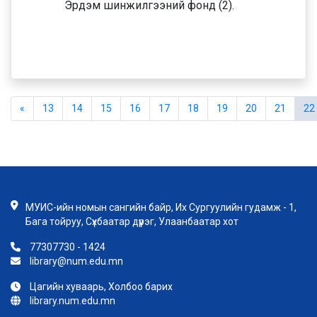
Эрдэм шинжилгээний фонд (2).
«
13
14
15
16
17
18
19
20
21
22
МУИС-ийн номын сангийн байр, Их Сургуулийн гудамж - 1,
Бага тойруу, Сүхбаатар дүүрэг, Улаанбаатар хот
77307730 - 1424
library@num.edu.mn
Цагийн хуваарь, Холбоо барих
library.num.edu.mn