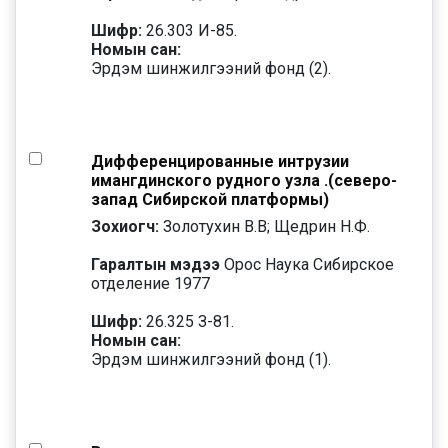
Шифр:
26.303 И-85.
Номын сан:
Эрдэм шинжилгээний фонд (2).
Дифференцированные интрузии
имангдинского рудного узла .(северо-
запад Сибирской платформы)
Зохиогч:
Золотухин В.В; Щедрин Н.Ф.
Гаралтын мэдээ
Орос Наука Сибирское
отделение 1977
Шифр:
26.325 З-81.
Номын сан:
Эрдэм шинжилгээний фонд (1).