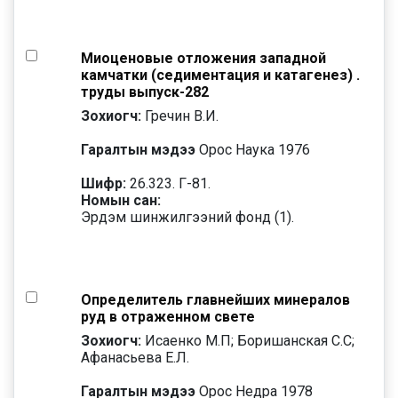
Миоценовые отложения западной
камчатки (седиментация и катагенез) .
труды выпуск-282
Зохиогч:
Гречин В.И.
Гаралтын мэдээ
Орос Наука 1976
Шифр:
26.323. Г-81.
Номын сан:
Эрдэм шинжилгээний фонд (1).
Определитель главнейших минералов
руд в отраженном свете
Зохиогч:
Исаенко М.П; Боришанская С.С;
Афанасьева Е.Л.
Гаралтын мэдээ
Орос Недра 1978