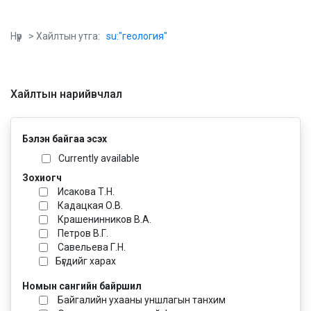
Нүүр
> Хайлтын утга:
su:"геология"
Хайлтын нарийвчлал
Бэлэн байгаа эсэх
Currently available
Зохиогч
Исакова Т.Н.
Кадацкая О.В.
Крашенинников В.А.
Петров В.Г.
Савельева Г.Н.
Бүгдийг харах
Номын сангийн байршил
Байгалийн ухааны уншлагын танхим