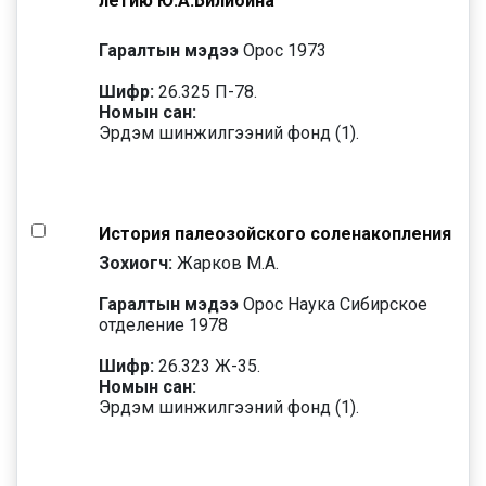
летию Ю.А.Билибина
Гаралтын мэдээ
Орос 1973
Шифр:
26.325 П-78.
Номын сан:
Эрдэм шинжилгээний фонд (1).
История палеозойского соленакопления
Зохиогч:
Жарков М.А.
Гаралтын мэдээ
Орос Наука Сибирское
отделение 1978
Шифр:
26.323 Ж-35.
Номын сан:
Эрдэм шинжилгээний фонд (1).