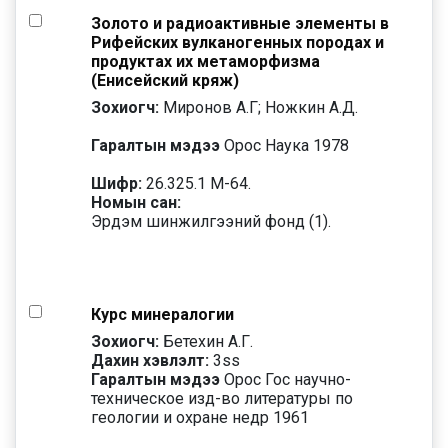
Золото и радиоактивные элементы в
Рифейских вулканогенных породах и
продуктах их метаморфизма
(Енисейский кряж)
Зохиогч:
Миронов А.Г; Ножкин А.Д.
Гаралтын мэдээ
Орос Наука 1978
Шифр:
26.325.1 М-64.
Номын сан:
Эрдэм шинжилгээний фонд (1).
Курс минералогии
Зохиогч:
Бетехин А.Г.
Дахин хэвлэлт:
3
ss
Гаралтын мэдээ
Орос Гос научно-
техническое изд-во литературы по
геологии и охране недр 1961