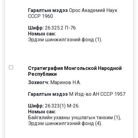
Гаралтын мэдээ
Орос Академий Наук
СССР 1960
Шифр:
26.325.2 П-76.
Номын сан:
Эрдэм шинжилгээний фонд (1).
Стратиграфия Монгольской Народной
Республики
Зохиогч:
Маринов Н.А.
Гаралтын мэдээ
М Изд-во АН СССР 1957
Шифр:
26.323(1) М-26.
Номын сан:
Байгалийн ухааны уншлагын танхим (1),
Эрдэм шинжилгээний фонд (4).