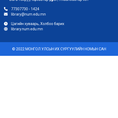
77307730 - 1424
library@num.edu.mn
Цагийн хуваарь, Холбоо барих
library.num.edu.mn
© 2022 МОНГОЛ УЛСЫН ИХ СУРГУУЛИЙН НОМЫН САН