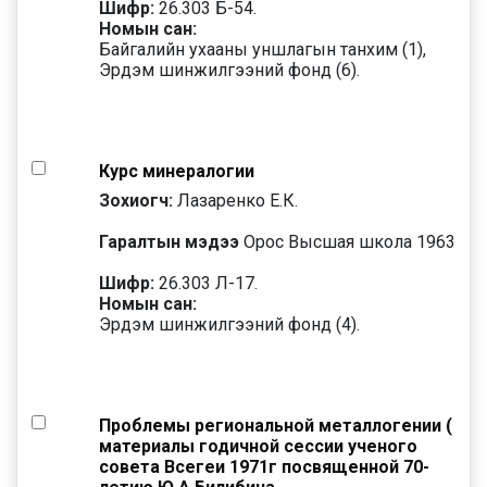
Шифр:
26.303 Б-54.
Номын сан:
Байгалийн ухааны уншлагын танхим (1),
Эрдэм шинжилгээний фонд (6).
Курс минералогии
Зохиогч:
Лазаренко Е.К.
Гаралтын мэдээ
Орос Высшая школа 1963
Шифр:
26.303 Л-17.
Номын сан:
Эрдэм шинжилгээний фонд (4).
Проблемы региональной металлогении (
материалы годичной сессии ученого
совета Всегеи 1971г посвященной 70-