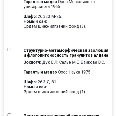
Гаралтын мэдээ
Орос Московского
университета 1965
Шифр:
26.323 М-26.
Номын сан:
Эрдэм шинжилгээний фонд (3).
Структурно-метаморфическая эволюция
и флогопитоносность гранулитов алдана
Зохиогч:
Дук В.Л; Салье М.Е; Байкова В.С.
Гаралтын мэдээ
Орос Наука 1975
Шифр:
26.3 Д-81.
Номын сан:
Эрдэм шинжилгээний фонд (1).
Рентгенометрический определитель