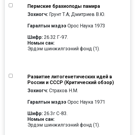
Пермские брахиоподы памира
Зохиогч:
Грунт Т.А; Дмитриев В.Ю.
Гаралтын мэдээ
Орос Наука 1973
Шифр:
26.32 Г-97.
Номын сан:
Эрдэм шинжилгээний фонд (1).
Развитие литогенетических идей в
России и СССР (Критический обзор)
Зохиогч:
Страхов Н.М.
Гаралтын мэдээ
Орос Наука 1971
Шифр:
26.3г С-83.
Номын сан:
Эрдэм шинжилгээний фонд (1).