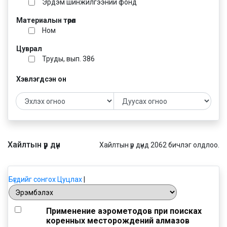
Эрдэм шинжилгээний фонд
Материалын төрөл
Ном
Цуврал
Труды, вып. 386
Хэвлэгдсэн он
Хайлтын үр дүн
Хайлтын үр дүнд 2062 бичлэг олдлоо.
Бүгдийг сонгох
Цуцлах
|
Применение аэрометодов при поисках
коренных месторождений алмазов