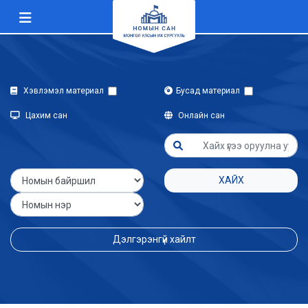
Хэвлэмэл материал
Бусад материал
Цахим сан
Онлайн сан
ХАЙХ
Дэлгэрэнгүй хайлт