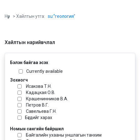
Нүүр
> Хайлтын утга:
su:"геология"
Хайлтын нарийвчлал
Бэлэн байгаа эсэх
Currently available
Зохиогч
Исакова Т.Н.
Кадацкая О.В.
Крашенинников В.А.
Петров В.Г.
Савельева Г.Н.
Бүгдийг харах
Номын сангийн байршил
Байгалийн ухааны уншлагын танхим