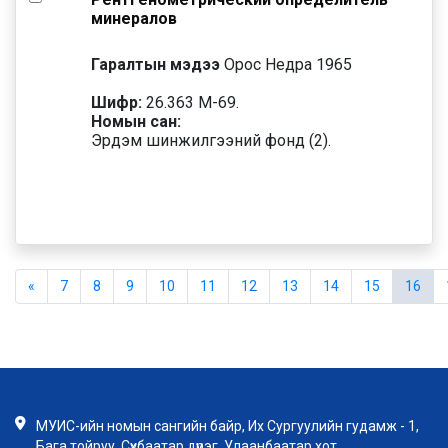
минералов
Гаралтын мэдээ
Орос Недра 1965
Шифр:
26.363 М-69.
Номын сан:
Эрдэм шинжилгээний фонд (2).
«
7
8
9
10
11
12
13
14
15
16
МУИС-ийн номын сангийн байр, Их Сургуулийн гудамж - 1,
Бага тойруу, Сүхбаатар дүүрэг, Улаанбаатар хот