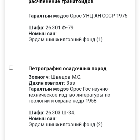
расчленение гранитоидов
Гаралтын мэдээ
Орос УНЦ АН СССР 1975
Шифр:
26.301 Ф-79.
Номын сан:
Эрдэм шинжилгээний фонд (1).
Петрография осадочных пород
Зохиогч:
Швецов М.С.
Дахин хэвлэлт:
3
ss
Гаралтын мэдээ
Орос Гос научно-
техническое изд-во литературы по
геологии и охране недр 1958
Шифр:
26.303 Ш-34.
Номын сан:
Эрдэм шинжилгээний фонд (2).