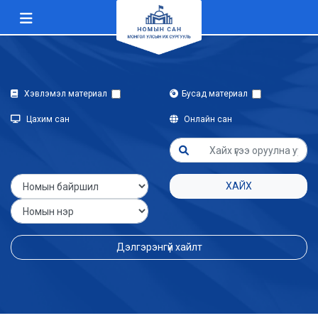
Хэвлэмэл материал
Бусад материал
Цахим сан
Онлайн сан
ХАЙХ
Дэлгэрэнгүй хайлт