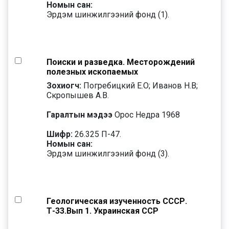
Номын сан:
Эрдэм шинжилгээний фонд (1).
Поиски и разведка. Месторождений
полезных ископаемых
Зохиогч:
Погребицкий Е.О; Иванов Н.В;
Скропышев А.В.
Гаралтын мэдээ
Орос Недра 1968
Шифр:
26.325 П-47.
Номын сан:
Эрдэм шинжилгээний фонд (3).
Геологическая изученность СССР.
Т-33.Вып 1. Украинская ССР