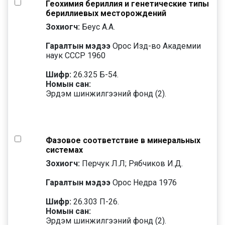
Геохимия бериллия и генетические типы
бериллиевых месторождений
Зохиогч:
Беус А.А.
Гаралтын мэдээ
Орос Изд-во Академии
наук СССР 1960
Шифр:
26.325 Б-54.
Номын сан:
Эрдэм шинжилгээний фонд (2).
Фазовое соответствие в минеральных
системах
Зохиогч:
Перчук Л.Л; Рябчиков И.Д.
Гаралтын мэдээ
Орос Недра 1976
Шифр:
26.303 П-26.
Номын сан:
Эрдэм шинжилгээний фонд (2).