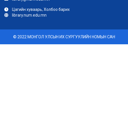
Цагийн хуваарь, Холбоо барих
library.num.edu.mn
© 2022 МОНГОЛ УЛСЫН ИХ СУРГУУЛИЙН НОМЫН САН