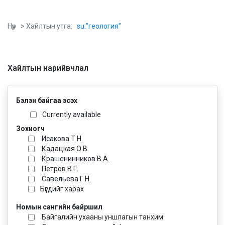
Нүүр
> Хайлтын утга:
su:"геология"
Хайлтын нарийвчлал
Бэлэн байгаа эсэх
Currently available
Зохиогч
Исакова Т.Н.
Кадацкая О.В.
Крашенинников В.А.
Петров В.Г.
Савельева Г.Н.
Бүгдийг харах
Номын сангийн байршил
Байгалийн ухааны уншлагын танхим