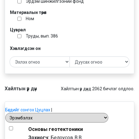
Эрдэм шинжилгээний фонд
Материалын төрөл
Ном
Цуврал
Труды, вып. 386
Хэвлэгдсэн он
Хайлтын үр дүн
Хайлтын үр дүнд 2062 бичлэг олдлоо.
Бүгдийг сонгох
Цуцлах
|
Основы геотектоники
Зохиогч:
Белоусов В.В.