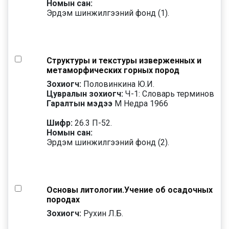
Номын сан:
Эрдэм шинжилгээний фонд (1).
Структуры и текстуры изверженных и
метаморфических горных пород
Зохиогч:
Половинкина Ю.И.
Цувралын зохиогч:
Ч-1: Словарь терминов
Гаралтын мэдээ
М Недра 1966
Шифр:
26.3 П-52.
Номын сан:
Эрдэм шинжилгээний фонд (2).
Основы литологии.Учение об осадочных
породах
Зохиогч:
Рухин Л.Б.