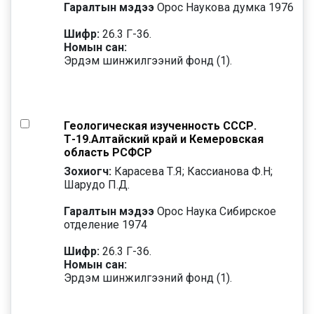
Гаралтын мэдээ
Орос Наукова думка 1976
Шифр:
26.3 Г-36.
Номын сан:
Эрдэм шинжилгээний фонд (1).
Геологическая изученность СССР.
Т-19.Алтайский край и Кемеровская
область РСФСР
Зохиогч:
Карасева Т.Я; Кассианова Ф.Н;
Шарудо П.Д.
Гаралтын мэдээ
Орос Наука Сибирское
отделение 1974
Шифр:
26.3 Г-36.
Номын сан:
Эрдэм шинжилгээний фонд (1).