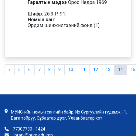
Гаралтын мэдээ
Орос Недра 1969
Шифр:
26.3 Р-91.
Номын сан:
Эрдэм шинжилгээний фонд (1).
«
5
6
7
8
9
10
11
12
13
14
15
МУИС-ийн номын сангийн байр, Их Сургуулийн гудамж - 1,
Бага тойруу, Сүхбаатар дүүрэг, Улаанбаатар хот
77307730 - 1424
library@num.edu.mn