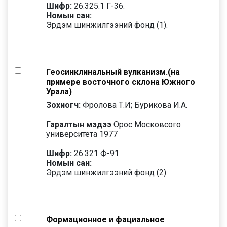
Шифр:
26.325.1 Г-36.
Номын сан:
Эрдэм шинжилгээний фонд (1).
Геосинклинальный вулканизм.(на
примере восточного склона Южного
Урала)
Зохиогч:
Фролова Т.И; Бурикова И.А.
Гаралтын мэдээ
Орос Московсого
университета 1977
Шифр:
26.321 Ф-91.
Номын сан:
Эрдэм шинжилгээний фонд (2).
Формационное и фациальное