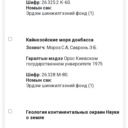
Шифр:
26.325.2 К-60.
Номын сан:
Эрдэм шинжилгээний фонд (1).
Кайнозойские моря донбасса
Зохиогч:
Мороз.С.А; Савронь.Э.Б.
Гаралтын мэдээ
Орос Киевском
государственном унверситете 1975
Шифр:
26.328 М-80.
Номын сан:
Эрдэм шинжилгээний фонд (1).
Геология континентальных окраин Науки
о земле