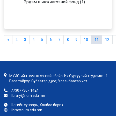
Эрдэм шинжилгээний фонд (1).
«
2
3
4
5
6
7
8
9
10
11
12
МУИС-ийн номын сангийн байр, Их Сургуулийн гудамж - 1,
Бага тойруу, Сүхбаатар дүүрэг, Улаанбаатар хот
77307730 - 1424
library@num.edu.mn
Цагийн хуваарь, Холбоо барих
library.num.edu.mn