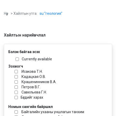
Нүүр
> Хайлтын утга:
su:"геология"
Хайлтын нарийвчлал
Бэлэн байгаа эсэх
Currently available
Зохиогч
Исакова Т.Н.
Кадацкая О.В.
Крашенинников В.А.
Петров В.Г.
Савельева Г.Н.
Бүгдийг харах
Номын сангийн байршил
Байгалийн ухааны уншлагын танхим