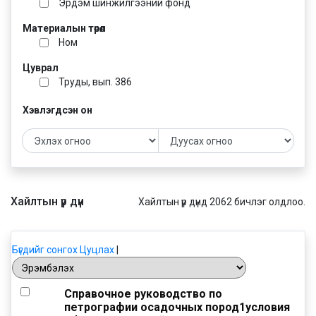
Эрдэм шинжилгээний фонд
Материалын төрөл
Ном
Цуврал
Труды, вып. 386
Хэвлэгдсэн он
Хайлтын үр дүн
Хайлтын үр дүнд 2062 бичлэг олдлоо.
Бүгдийг сонгох
Цуцлах
|
Справочное руководство по
петрографии осадочных пород1условия