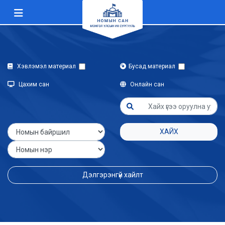
Хэвлэмэл материал
Бусад материал
Цахим сан
Онлайн сан
ХАЙХ
Дэлгэрэнгүй хайлт