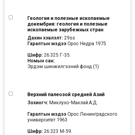
Геология и полезные ископаемые
докембрия: геология и полезные
ископаемые зарубежных стран
Дахин хэвлэлт:
29
ss
Гаралтын мэдээ
Орос Недра 1975
Шифр:
26.325 Г-35.
Номын сан:
Эрдэм шинжилгээний фонд (1).
Верхний палеозой средней Азий
Зохиогч:
Миклухо-Маклай.А.Д.
Гаралтын мэдээ
Орос Ленинградского
университет 1963
Шифр:
26.323 М-59.