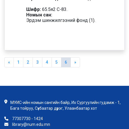
Шифр:
65.5я2 С-83.
Номын сан:
Эрдэм шинжилгээний фонд (1).
«
1
2
3
4
5
6
»
МУИС-ийн номын сангийн байр, Их Сургуулийн гудамж - 1,
Бага тойруу, Сүхбаатар дүүрэг, Улаанбаатар хот
77307730 - 1424
library@num.edu.mn