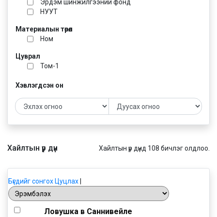
Эрдэм шинжилгээний фонд
НУУТ
Материалын төрөл
Ном
Цуврал
Том-1
Хэвлэгдсэн он
Хайлтын үр дүн
Хайлтын үр дүнд 108 бичлэг олдлоо.
Бүгдийг сонгох
Цуцлах
|
Ловушка в Саннивейле