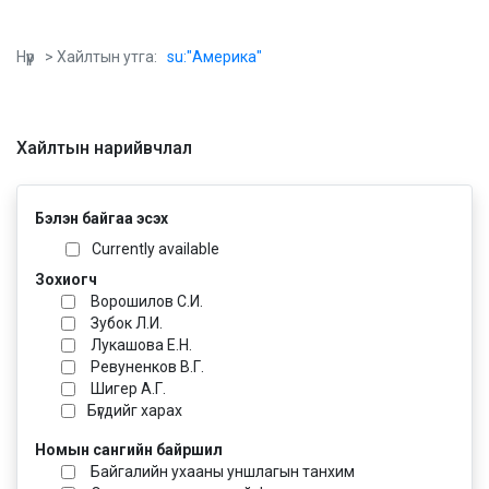
Нүүр
> Хайлтын утга:
su:"Америка"
Хайлтын нарийвчлал
Бэлэн байгаа эсэх
Currently available
Зохиогч
Ворошилов С.И.
Зубок Л.И.
Лукашова Е.Н.
Ревуненков В.Г.
Шигер А.Г.
Бүгдийг харах
Номын сангийн байршил
Байгалийн ухааны уншлагын танхим