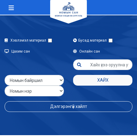
Хэвлэмэл материал
Бусад материал
Цахим сан
Онлайн сан
ХАЙХ
Дэлгэрэнгүй хайлт