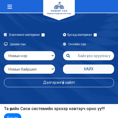
Хэвлэмэл материал
Бусад материал
Цахим сан
Онлайн сан
ХАЙХ
Дэлгэрэнгүй хайлт
Та өөрийн Сиси системийн эрхээр нэвтэрч орно уу!!!
Буцах