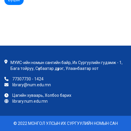
МУИС-ийн номын сангийн байр, Их Сургуулийн гудамж - 1,
Бага тойруу, Сүхбаатар дүүрэг, Улаанбаатар хот
77307730 - 1424
library@num.edu.mn
Цагийн хуваарь, Холбоо барих
library.num.edu.mn
© 2022 МОНГОЛ УЛСЫН ИХ СУРГУУЛИЙН НОМЫН САН