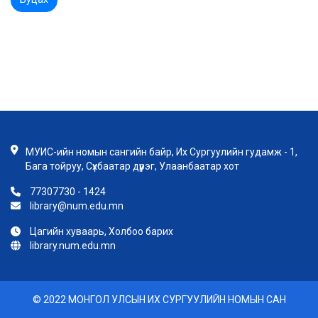
МУИС-ийн номын сангийн байр, Их Сургуулийн гудамж - 1,
Бага тойруу, Сүхбаатар дүүрэг, Улаанбаатар хот
77307730 - 1424
library@num.edu.mn
Цагийн хуваарь, Холбоо барих
library.num.edu.mn
© 2022 МОНГОЛ УЛСЫН ИХ СУРГУУЛИЙН НОМЫН САН