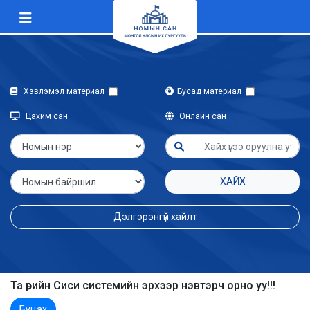
Хэвлэмэл материал
Бусад материал
Цахим сан
Онлайн сан
ХАЙХ
Дэлгэрэнгүй хайлт
Та өөрийн Сиси системийн эрхээр нэвтэрч орно уу!!!
Буцах