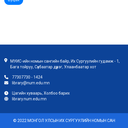
МУИС-ийн номын сангийн байр, Их Сургуулийн гудамж - 1,
Бага тойруу, Сүхбаатар дүүрэг, Улаанбаатар хот
77307730 - 1424
library@num.edu.mn
Цагийн хуваарь, Холбоо барих
library.num.edu.mn
© 2022 МОНГОЛ УЛСЫН ИХ СУРГУУЛИЙН НОМЫН САН