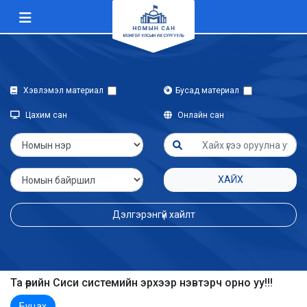
Хэвлэмэл материал
Бусад материал
Цахим сан
Онлайн сан
ХАЙХ
Дэлгэрэнгүй хайлт
Та өөрийн Сиси системийн эрхээр нэвтэрч орно уу!!!
Буцах