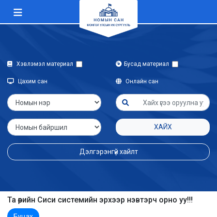
Хэвлэмэл материал
Бусад материал
Цахим сан
Онлайн сан
ХАЙХ
Дэлгэрэнгүй хайлт
Та өөрийн Сиси системийн эрхээр нэвтэрч орно уу!!!
Буцах