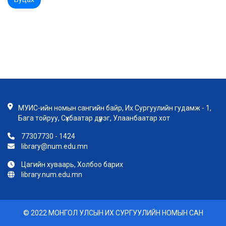
МУИС-ийн номын сангийн байр, Их Сургуулийн гудамж - 1,
Бага тойруу, Сүхбаатар дүүрэг, Улаанбаатар хот
77307730 - 1424
library@num.edu.mn
Цагийн хуваарь, Холбоо барих
library.num.edu.mn
© 2022 МОНГОЛ УЛСЫН ИХ СУРГУУЛИЙН НОМЫН САН