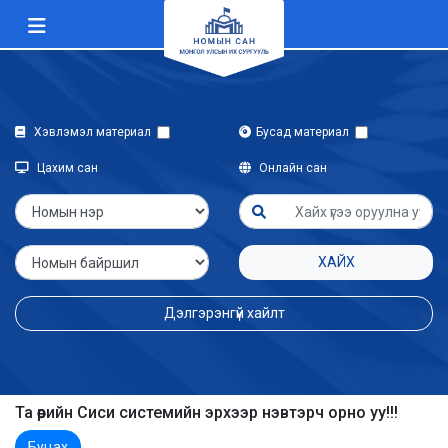
Хэвлэмэл материал
Бусад материал
Цахим сан
Онлайн сан
ХАЙХ
Дэлгэрэнгүй хайлт
Та өөрийн Сиси системийн эрхээр нэвтэрч орно уу!!!
Буцах