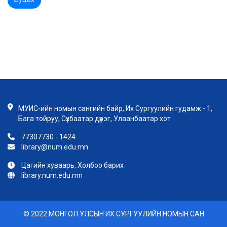
МУИС-ийн номын сангийн байр, Их Сургуулийн гудамж - 1,
Бага тойруу, Сүхбаатар дүүрэг, Улаанбаатар хот
77307730 - 1424
library@num.edu.mn
Цагийн хуваарь, Холбоо барих
library.num.edu.mn
© 2022 МОНГОЛ УЛСЫН ИХ СУРГУУЛИЙН НОМЫН САН