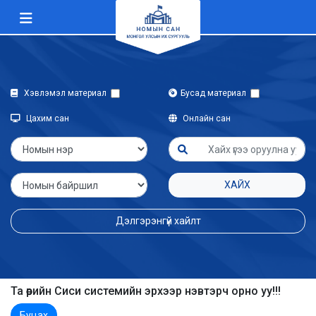
Хэвлэмэл материал
Бусад материал
Цахим сан
Онлайн сан
ХАЙХ
Дэлгэрэнгүй хайлт
Та өөрийн Сиси системийн эрхээр нэвтэрч орно уу!!!
Буцах