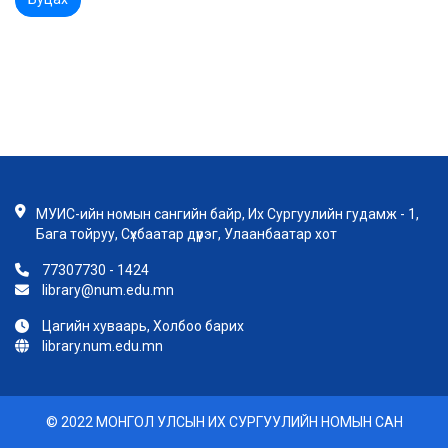
МУИС-ийн номын сангийн байр, Их Сургуулийн гудамж - 1,
Бага тойруу, Сүхбаатар дүүрэг, Улаанбаатар хот
77307730 - 1424
library@num.edu.mn
Цагийн хуваарь, Холбоо барих
library.num.edu.mn
© 2022 МОНГОЛ УЛСЫН ИХ СУРГУУЛИЙН НОМЫН САН