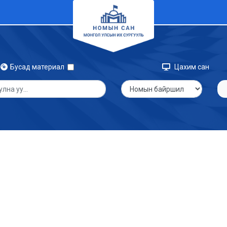
Бусад материал
Цахим сан