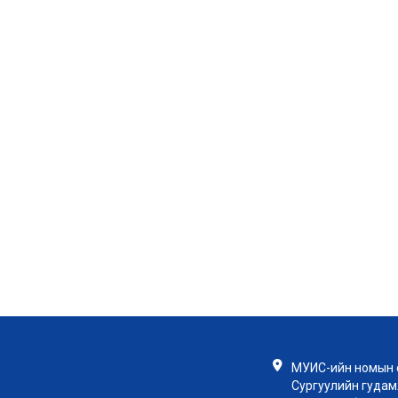
МУИС-ийн номын с
Сургуулийн гудамж