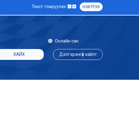
Текст томруулах:
НЭВТРЭХ
Онлайн сан
ХАЙХ
Дэлгэрэнгүй хайлт