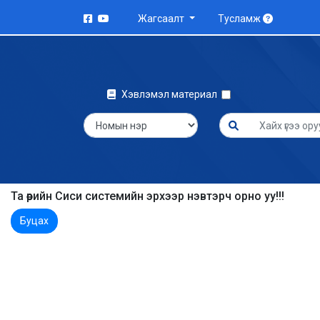
Жагсаалт
Тусламж
Хэвлэмэл материал
Та өөрийн Сиси системийн эрхээр нэвтэрч орно уу!!!
Буцах