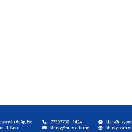
ангийн байр, Их
77307730 - 1424
Цагийн хуваа
 - 1, Бага
library@num.edu.mn
library.num.