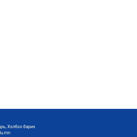
рь, Холбоо барих
edu.mn