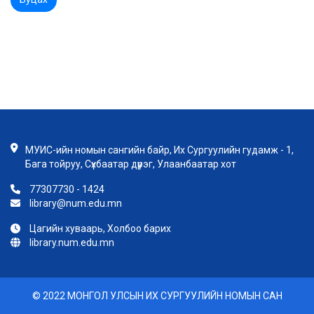
МУИС-ийн номын сангийн байр, Их Сургуулийн гудамж - 1,
Бага тойруу, Сүхбаатар дүүрэг, Улаанбаатар хот
77307730 - 1424
library@num.edu.mn
Цагийн хуваарь, Холбоо барих
library.num.edu.mn
© 2022 МОНГОЛ УЛСЫН ИХ СУРГУУЛИЙН НОМЫН САН