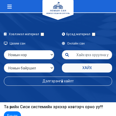
Хэвлэмэл материал
Бусад материал
Цахим сан
Онлайн сан
ХАЙХ
Дэлгэрэнгүй хайлт
Та өөрийн Сиси системийн эрхээр нэвтэрч орно уу!!!
Буцах