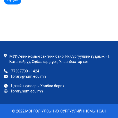
МУИС-ийн номын сангийн байр, Их Сургуулийн гудамж - 1,
Бага тойруу, Сүхбаатар дүүрэг, Улаанбаатар хот
77307730 - 1424
library@num.edu.mn
Цагийн хуваарь, Холбоо барих
library.num.edu.mn
© 2022 МОНГОЛ УЛСЫН ИХ СУРГУУЛИЙН НОМЫН САН