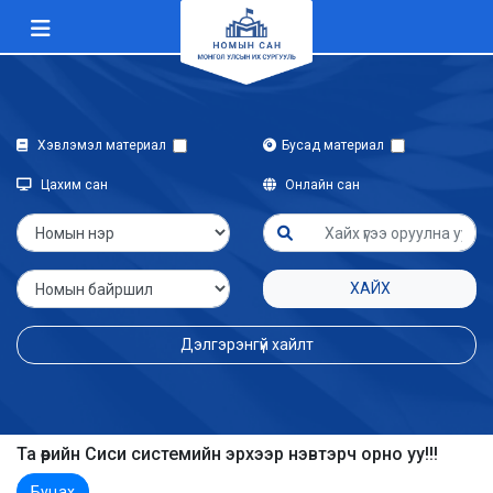
Хэвлэмэл материал
Бусад материал
Цахим сан
Онлайн сан
ХАЙХ
Дэлгэрэнгүй хайлт
Та өөрийн Сиси системийн эрхээр нэвтэрч орно уу!!!
Буцах