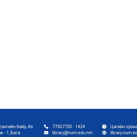
ангийн байр, Их
77307730 - 1424
Цагийн хуваа
 - 1, Бага
library@num.edu.mn
library.num.