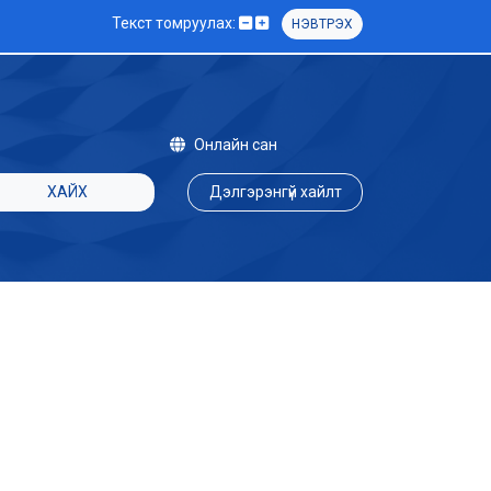
Текст томруулах:
НЭВТРЭХ
Онлайн сан
ХАЙХ
Дэлгэрэнгүй хайлт