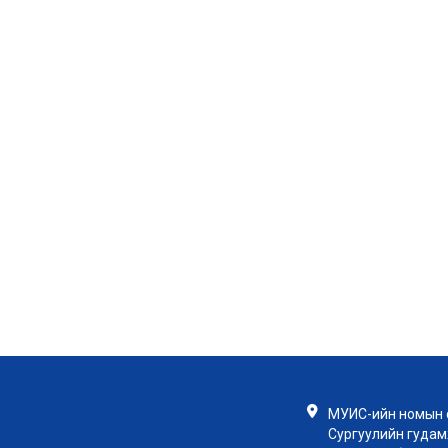
МУИС-ийн номын с
Сургуулийн гудамж