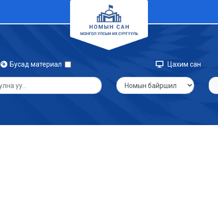
Бусад материал
Цахим сан