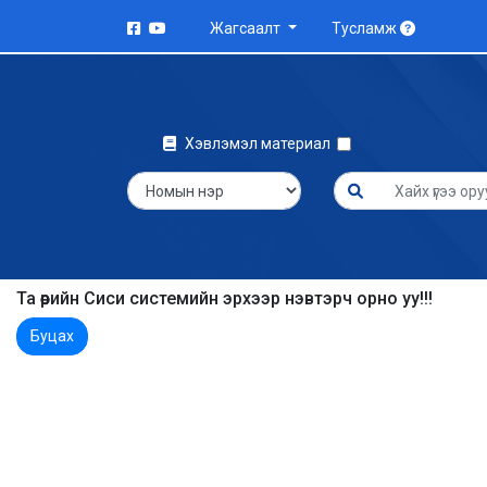
Жагсаалт
Тусламж
Хэвлэмэл материал
Та өөрийн Сиси системийн эрхээр нэвтэрч орно уу!!!
Буцах