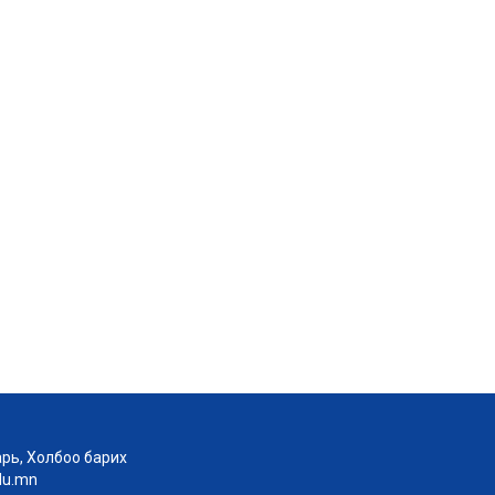
рь, Холбоо барих
edu.mn