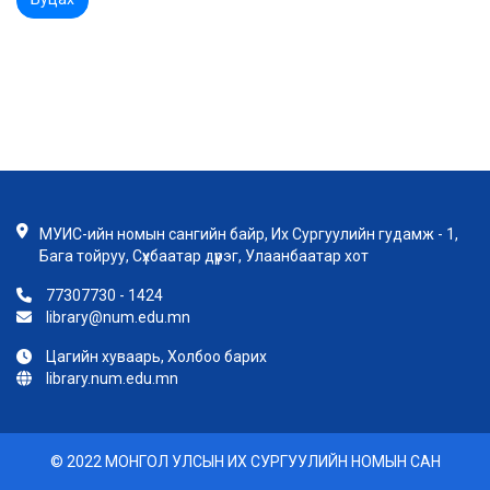
МУИС-ийн номын сангийн байр, Их Сургуулийн гудамж - 1,
Бага тойруу, Сүхбаатар дүүрэг, Улаанбаатар хот
77307730 - 1424
library@num.edu.mn
Цагийн хуваарь, Холбоо барих
library.num.edu.mn
© 2022 МОНГОЛ УЛСЫН ИХ СУРГУУЛИЙН НОМЫН САН