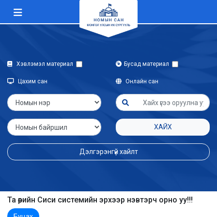
Хэвлэмэл материал
Бусад материал
Цахим сан
Онлайн сан
ХАЙХ
Дэлгэрэнгүй хайлт
Та өөрийн Сиси системийн эрхээр нэвтэрч орно уу!!!
Буцах