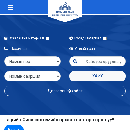
Хэвлэмэл материал
Бусад материал
Цахим сан
Онлайн сан
ХАЙХ
Дэлгэрэнгүй хайлт
Та өөрийн Сиси системийн эрхээр нэвтэрч орно уу!!!
Буцах