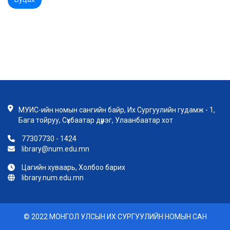
МУИС-ийн номын сангийн байр, Их Сургуулийн гудамж - 1,
Бага тойруу, Сүхбаатар дүүрэг, Улаанбаатар хот
77307730 - 1424
library@num.edu.mn
Цагийн хуваарь, Холбоо барих
library.num.edu.mn
© 2022 МОНГОЛ УЛСЫН ИХ СУРГУУЛИЙН НОМЫН САН