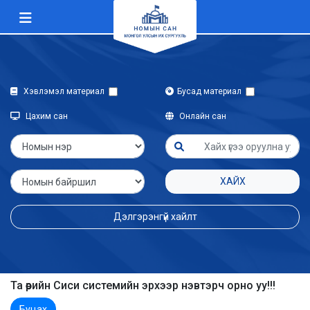
Хэвлэмэл материал
Бусад материал
Цахим сан
Онлайн сан
ХАЙХ
Дэлгэрэнгүй хайлт
Та өөрийн Сиси системийн эрхээр нэвтэрч орно уу!!!
Буцах