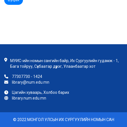
МУИС-ийн номын сангийн байр, Их Сургуулийн гудамж - 1,
Бага тойруу, Сүхбаатар дүүрэг, Улаанбаатар хот
77307730 - 1424
library@num.edu.mn
Цагийн хуваарь, Холбоо барих
library.num.edu.mn
© 2022 МОНГОЛ УЛСЫН ИХ СУРГУУЛИЙН НОМЫН САН