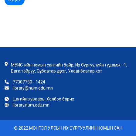
МУИС-ийн номын сангийн байр, Их Сургуулийн гудамж - 1,
Бага тойруу, Сүхбаатар дүүрэг, Улаанбаатар хот
77307730 - 1424
library@num.edu.mn
Цагийн хуваарь, Холбоо барих
library.num.edu.mn
© 2022 МОНГОЛ УЛСЫН ИХ СУРГУУЛИЙН НОМЫН САН