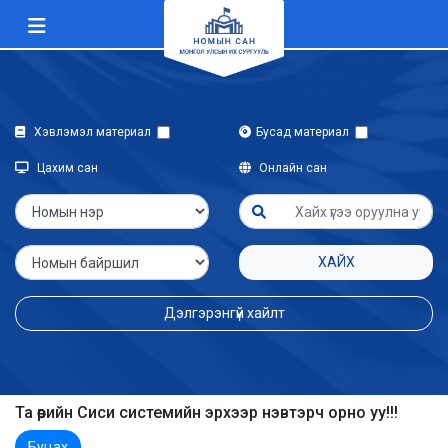
Хэвлэмэл материал
Бусад материал
Цахим сан
Онлайн сан
ХАЙХ
Дэлгэрэнгүй хайлт
Та өөрийн Сиси системийн эрхээр нэвтэрч орно уу!!!
Буцах