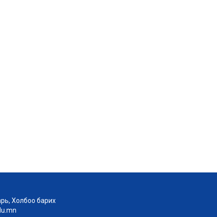
рь, Холбоо барих
edu.mn