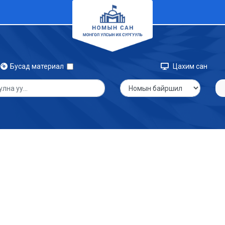
Бусад материал
Цахим сан