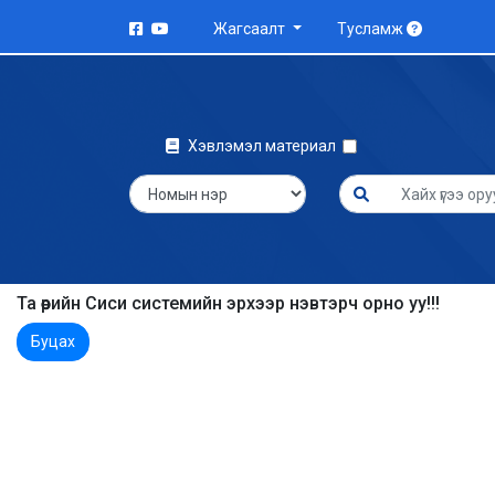
Жагсаалт
Тусламж
Хэвлэмэл материал
Та өөрийн Сиси системийн эрхээр нэвтэрч орно уу!!!
Буцах