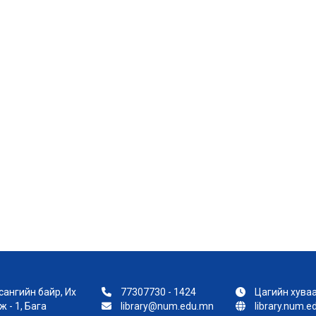
ангийн байр, Их
77307730 - 1424
Цагийн хуваа
 - 1, Бага
library@num.edu.mn
library.num.