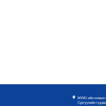
МУИС-ийн номын с
Сургуулийн гудамж