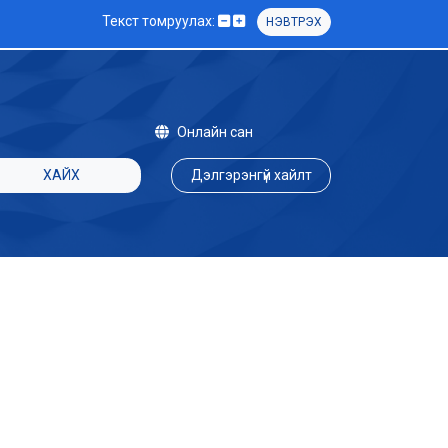
Текст томруулах:
НЭВТРЭХ
Онлайн сан
ХАЙХ
Дэлгэрэнгүй хайлт