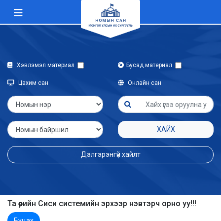
Хэвлэмэл материал
Бусад материал
Цахим сан
Онлайн сан
ХАЙХ
Дэлгэрэнгүй хайлт
Та өөрийн Сиси системийн эрхээр нэвтэрч орно уу!!!
Буцах