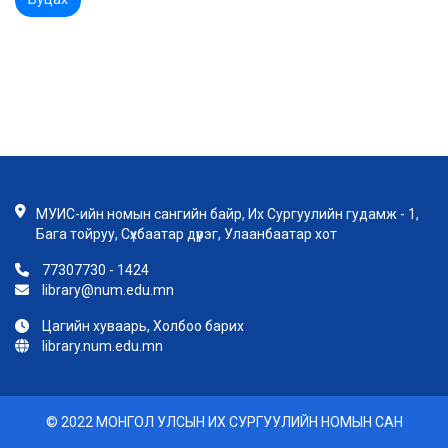
МУИС-ийн номын сангийн байр, Их Сургуулийн гудамж - 1,
Бага тойруу, Сүхбаатар дүүрэг, Улаанбаатар хот
77307730 - 1424
library@num.edu.mn
Цагийн хуваарь, Холбоо барих
library.num.edu.mn
© 2022 МОНГОЛ УЛСЫН ИХ СУРГУУЛИЙН НОМЫН САН