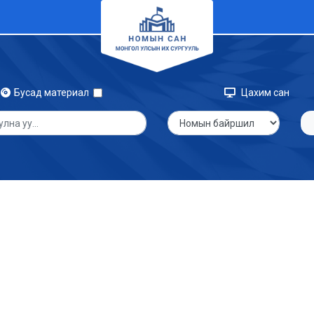
Бусад материал
Цахим сан