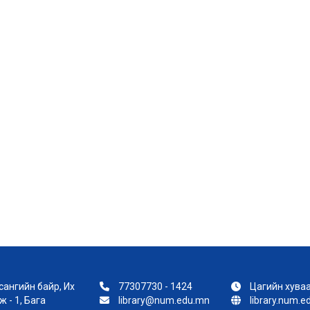
ангийн байр, Их
77307730 - 1424
Цагийн хуваа
 - 1, Бага
library@num.edu.mn
library.num.