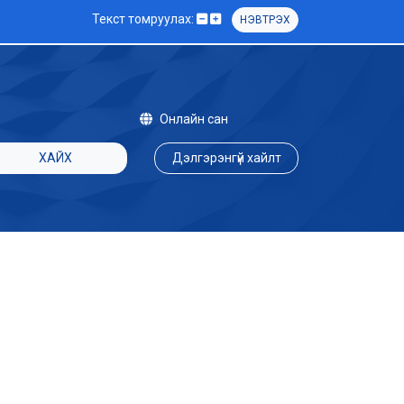
Текст томруулах:
НЭВТРЭХ
Онлайн сан
ХАЙХ
Дэлгэрэнгүй хайлт