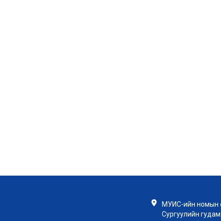
МУИС-ийн номын с
Сургуулийн гудамж