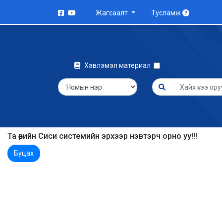
Жагсаалт
Тусламж
Хэвлэмэл материал
Та өөрийн Сиси системийн эрхээр нэвтэрч орно уу!!!
Буцах