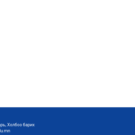
рь, Холбоо барих
edu.mn