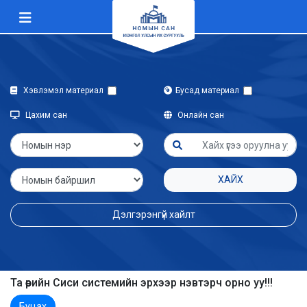
Хэвлэмэл материал
Бусад материал
Цахим сан
Онлайн сан
ХАЙХ
Дэлгэрэнгүй хайлт
Та өөрийн Сиси системийн эрхээр нэвтэрч орно уу!!!
Буцах