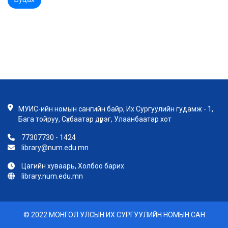
МУИС-ийн номын сангийн байр, Их Сургуулийн гудамж - 1,
Бага тойруу, Сүхбаатар дүүрэг, Улаанбаатар хот
77307730 - 1424
library@num.edu.mn
Цагийн хуваарь, Холбоо барих
library.num.edu.mn
© 2022 МОНГОЛ УЛСЫН ИХ СУРГУУЛИЙН НОМЫН САН