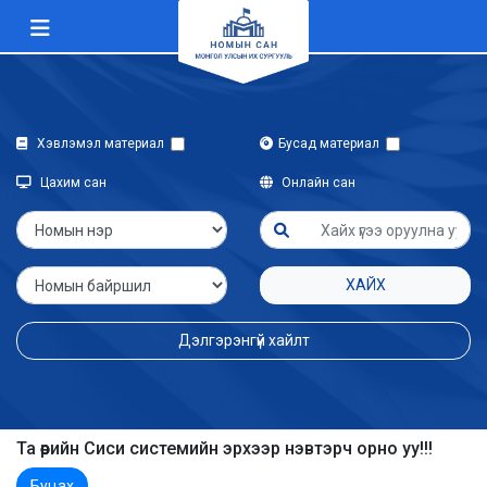
Хэвлэмэл материал
Бусад материал
Цахим сан
Онлайн сан
ХАЙХ
Дэлгэрэнгүй хайлт
Та өөрийн Сиси системийн эрхээр нэвтэрч орно уу!!!
Буцах