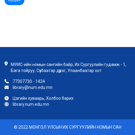
МУИС-ийн номын сангийн байр, Их Сургуулийн гудамж - 1,
Бага тойруу, Сүхбаатар дүүрэг, Улаанбаатар хот
77307730 - 1424
library@num.edu.mn
Цагийн хуваарь, Холбоо барих
library.num.edu.mn
© 2022 МОНГОЛ УЛСЫН ИХ СУРГУУЛИЙН НОМЫН САН