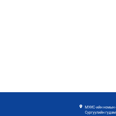
МУИС-ийн номын с
Сургуулийн гудамж