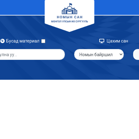
Бусад материал
Цахим сан