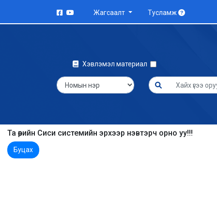
Жагсаалт
Тусламж
Хэвлэмэл материал
Та өөрийн Сиси системийн эрхээр нэвтэрч орно уу!!!
Буцах