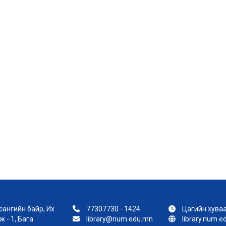
ангийн байр, Их
77307730 - 1424
Цагийн хуваа
 - 1, Бага
library@num.edu.mn
library.num.