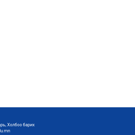
рь, Холбоо барих
edu.mn