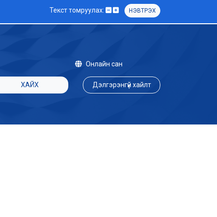
Текст томруулах:
НЭВТРЭХ
Онлайн сан
ХАЙХ
Дэлгэрэнгүй хайлт