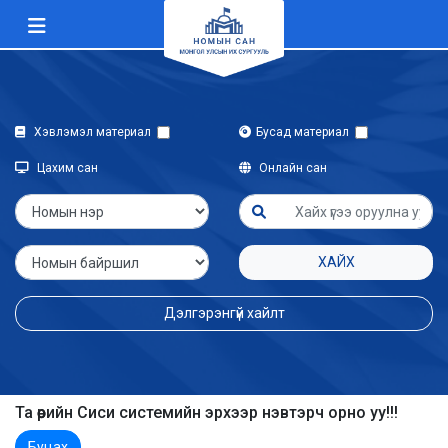
Хэвлэмэл материал
Бусад материал
Цахим сан
Онлайн сан
ХАЙХ
Дэлгэрэнгүй хайлт
Та өөрийн Сиси системийн эрхээр нэвтэрч орно уу!!!
Буцах