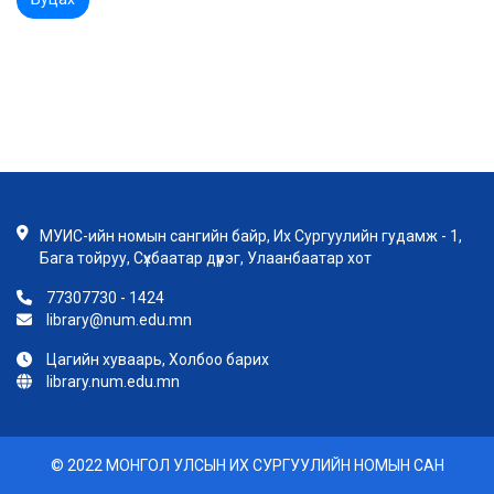
МУИС-ийн номын сангийн байр, Их Сургуулийн гудамж - 1,
Бага тойруу, Сүхбаатар дүүрэг, Улаанбаатар хот
77307730 - 1424
library@num.edu.mn
Цагийн хуваарь, Холбоо барих
library.num.edu.mn
© 2022 МОНГОЛ УЛСЫН ИХ СУРГУУЛИЙН НОМЫН САН