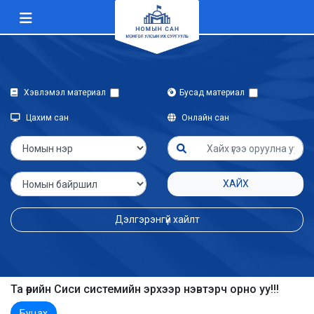
Хэвлэмэл материал
Бусад материал
Цахим сан
Онлайн сан
ХАЙХ
Дэлгэрэнгүй хайлт
Та өөрийн Сиси системийн эрхээр нэвтэрч орно уу!!!
Буцах