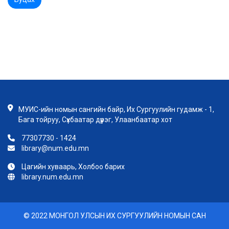
МУИС-ийн номын сангийн байр, Их Сургуулийн гудамж - 1,
Бага тойруу, Сүхбаатар дүүрэг, Улаанбаатар хот
77307730 - 1424
library@num.edu.mn
Цагийн хуваарь, Холбоо барих
library.num.edu.mn
© 2022 МОНГОЛ УЛСЫН ИХ СУРГУУЛИЙН НОМЫН САН