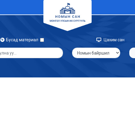
Бусад материал
Цахим сан