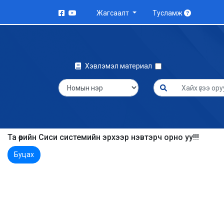
Жагсаалт
Тусламж
Хэвлэмэл материал
Та өөрийн Сиси системийн эрхээр нэвтэрч орно уу!!!
Буцах