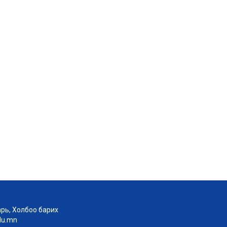
рь, Холбоо барих
edu.mn