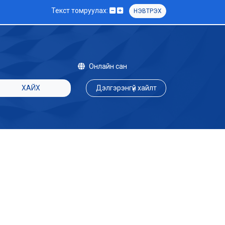
Текст томруулах:
НЭВТРЭХ
Онлайн сан
ХАЙХ
Дэлгэрэнгүй хайлт