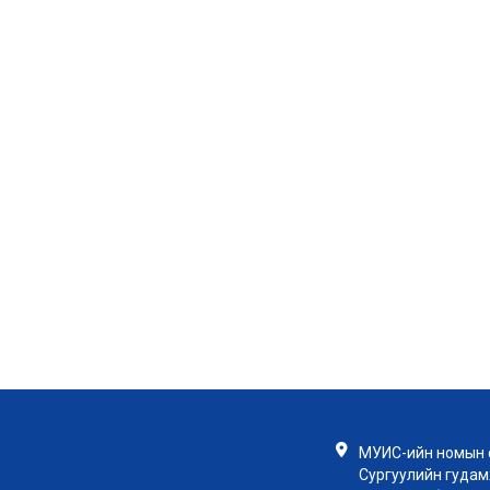
МУИС-ийн номын с
Сургуулийн гудамж