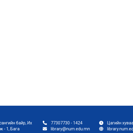
ангийн байр, Их
77307730 - 1424
Цагийн хуваа
 - 1, Бага
library@num.edu.mn
library.num.