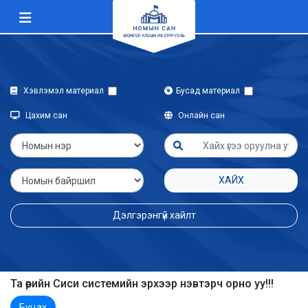
Хэвлэмэл материал
Бусад материал
Цахим сан
Онлайн сан
ХАЙХ
Дэлгэрэнгүй хайлт
Та өөрийн Сиси системийн эрхээр нэвтэрч орно уу!!!
Буцах