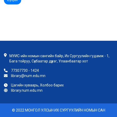
МУИС-ийн номын сангийн байр, Их Сургуулийн гудамж - 1,
Бага тойруу, Сүхбаатар дүүрэг, Улаанбаатар хот
77307730 - 1424
library@num.edu.mn
Цагийн хуваарь, Холбоо барих
library.num.edu.mn
© 2022 МОНГОЛ УЛСЫН ИХ СУРГУУЛИЙН НОМЫН САН