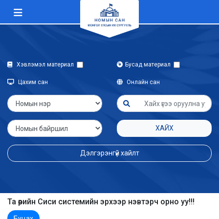
Хэвлэмэл материал
Бусад материал
Цахим сан
Онлайн сан
ХАЙХ
Дэлгэрэнгүй хайлт
Та өөрийн Сиси системийн эрхээр нэвтэрч орно уу!!!
Буцах