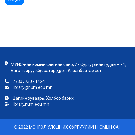
МУИС-ийн номын сангийн байр, Их Сургуулийн гудамж - 1,
Бага тойруу, Сүхбаатар дүүрэг, Улаанбаатар хот
77307730 - 1424
library@num.edu.mn
Цагийн хуваарь, Холбоо барих
library.num.edu.mn
© 2022 МОНГОЛ УЛСЫН ИХ СУРГУУЛИЙН НОМЫН САН