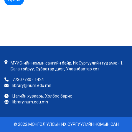
МУИС-ийн номын сангийн байр, Их Сургуулийн гудамж - 1,
Бага тойруу, Сүхбаатар дүүрэг, Улаанбаатар хот
77307730 - 1424
library@num.edu.mn
Цагийн хуваарь, Холбоо барих
library.num.edu.mn
© 2022 МОНГОЛ УЛСЫН ИХ СУРГУУЛИЙН НОМЫН САН