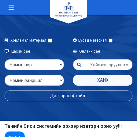
Хэвлэмэл материал
Бусад материал
Цахим сан
Онлайн сан
ХАЙХ
Дэлгэрэнгүй хайлт
Та өөрийн Сиси системийн эрхээр нэвтэрч орно уу!!!
Буцах