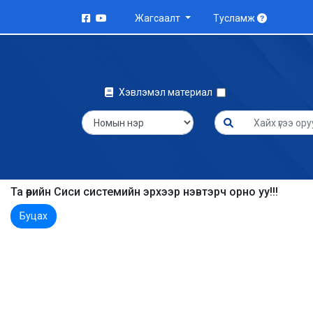
Жагсаалт
Тусламж
Хэвлэмэл материал
Та өөрийн Сиси системийн эрхээр нэвтэрч орно уу!!!
Буцах