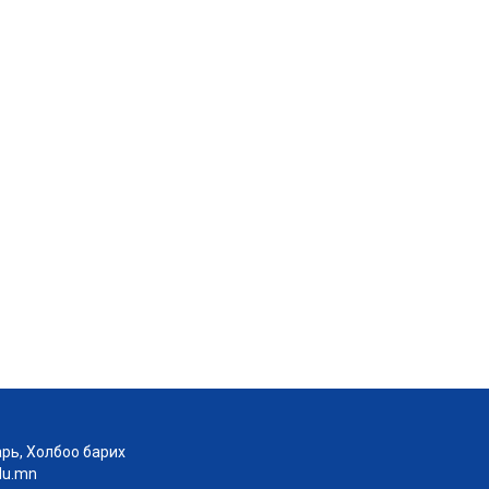
рь, Холбоо барих
edu.mn