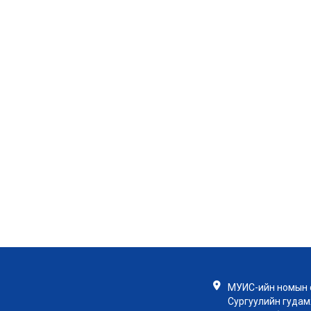
МУИС-ийн номын с
Сургуулийн гудамж