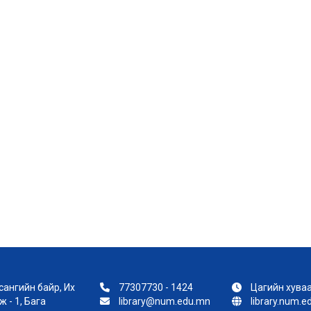
ангийн байр, Их
77307730 - 1424
Цагийн хуваа
 - 1, Бага
library@num.edu.mn
library.num.