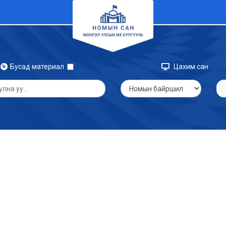
Бусад материал
Цахим сан