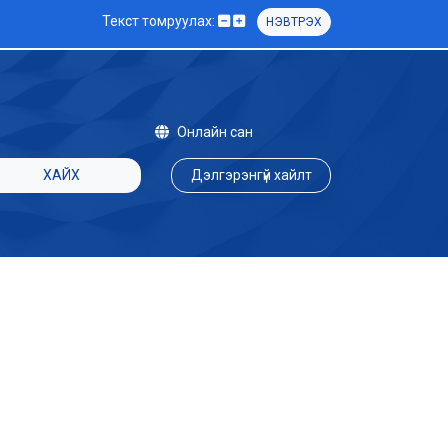
Текст томруулах:
НЭВТРЭХ
Онлайн сан
ХАЙХ
Дэлгэрэнгүй хайлт