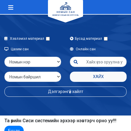
Хэвлэмэл материал
Бусад материал
Цахим сан
Онлайн сан
ХАЙХ
Дэлгэрэнгүй хайлт
Та өөрийн Сиси системийн эрхээр нэвтэрч орно уу!!!
Буцах