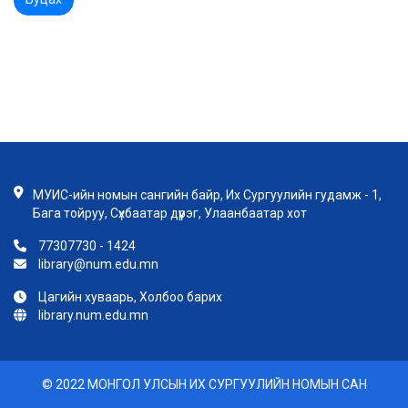
МУИС-ийн номын сангийн байр, Их Сургуулийн гудамж - 1,
Бага тойруу, Сүхбаатар дүүрэг, Улаанбаатар хот
77307730 - 1424
library@num.edu.mn
Цагийн хуваарь, Холбоо барих
library.num.edu.mn
© 2022 МОНГОЛ УЛСЫН ИХ СУРГУУЛИЙН НОМЫН САН